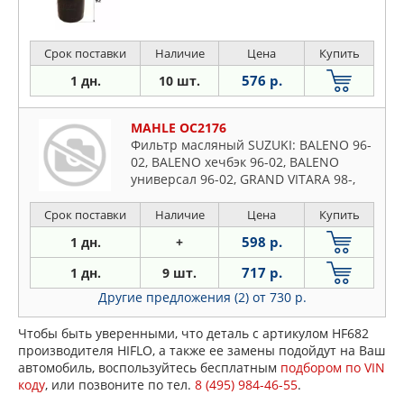
Срок поставки
Наличие
Цена
Купить
576 р.
1 дн.
10 шт.
MAHLE OC2176
Фильтр масляный SUZUKI: BALENO 96-
02, BALENO хечбэк 96-02, BALENO
универсал 96-02, GRAND VITARA 98-,
IGNIS 00-03, IGNIS II 03-, JIMNY 98-,
LIANA 02-, LIANA
Срок поставки
Наличие
Цена
Купить
598 р.
1 дн.
+
717 р.
1 дн.
9 шт.
Другие предложения (2)
от 730 р.
Чтобы быть уверенными, что деталь с артикулом HF682
производителя HIFLO, а также ее замены подойдут на Ваш
автомобиль, воспользуйтесь бесплатным
подбором по VIN
коду
, или позвоните по тел.
8 (495) 984-46-55
.