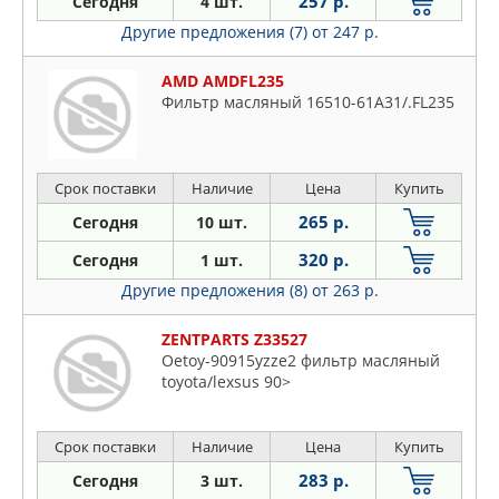
257 р.
Сегодня
4 шт.
Другие предложения (7)
от 247 р.
AMD AMDFL235
Фильтр масляный 16510-61A31/.FL235
Срок поставки
Наличие
Цена
Купить
265 р.
Сегодня
10 шт.
320 р.
Сегодня
1 шт.
Другие предложения (8)
от 263 р.
ZENTPARTS Z33527
Oetoy-90915yzze2 фильтр масляный
toyota/lexsus 90>
Срок поставки
Наличие
Цена
Купить
283 р.
Сегодня
3 шт.