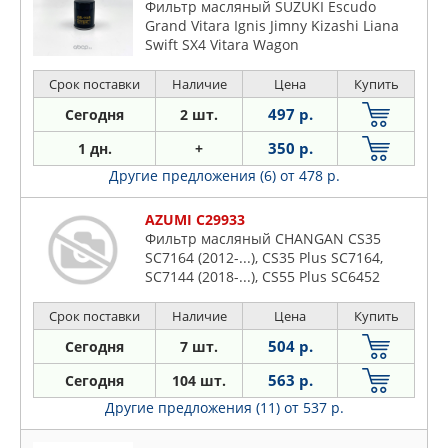
Фильтр масляный SUZUKI Escudo
Grand Vitara Ignis Jimny Kizashi Liana
Swift SX4 Vitara Wagon
Срок поставки
Наличие
Цена
Купить
497 р.
Сегодня
2 шт.
350 р.
1 дн.
+
Другие предложения (6)
от 478 р.
AZUMI C29933
Фильтр масляный CHANGAN CS35
SC7164 (2012-...), CS35 Plus SC7164,
SC7144 (2018-...), CS55 Plus SC6452
(2021-...), CS95 Plus SC6491 (2023-...),
Eado SC7169 (2014-...), Eado Plus
Срок поставки
Наличие
Цена
Купить
SC7145 (2020-...), Honor S (2017-...),
504 р.
Сегодня
7 шт.
Hunter F70 SC1031 (2021-...)
563 р.
Сегодня
104 шт.
Другие предложения (11)
от 537 р.