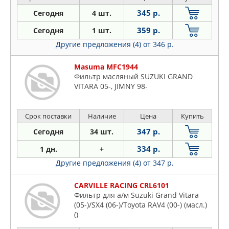
345 р.
Сегодня
4 шт.
359 р.
Сегодня
1 шт.
Другие предложения (4)
от 346 р.
Masuma MFC1944
Фильтр масляный SUZUKI GRAND
VITARA 05-, JIMNY 98-
Срок поставки
Наличие
Цена
Купить
347 р.
Сегодня
34 шт.
334 р.
1 дн.
+
Другие предложения (4)
от 347 р.
CARVILLE RACING CRL6101
Фильтр для а/м Suzuki Grand Vitara
(05-)/SX4 (06-)/Toyota RAV4 (00-) (масл.)
()