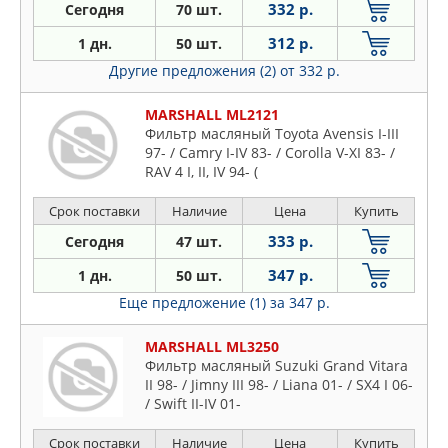
332 р.
Сегодня
70 шт.
312 р.
1 дн.
50 шт.
Другие предложения (2)
от 332 р.
MARSHALL ML2121
Фильтр масляный Toyota Avensis I-III
97- / Camry I-IV 83- / Corolla V-XI 83- /
RAV 4 I, II, IV 94- (
Срок поставки
Наличие
Цена
Купить
333 р.
Сегодня
47 шт.
347 р.
1 дн.
50 шт.
Еще предложение (1)
за 347 р.
MARSHALL ML3250
Фильтр масляный Suzuki Grand Vitara
II 98- / Jimny III 98- / Liana 01- / SX4 I 06-
/ Swift II-IV 01-
Срок поставки
Наличие
Цена
Купить