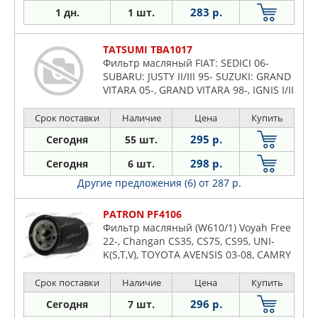
283 р.
1 дн.
1 шт.
TATSUMI TBA1017
Фильтр масляный FIAT: SEDICI 06-
SUBARU: JUSTY II/III 95- SUZUKI: GRAND
VITARA 05-, GRAND VITARA 98-, IGNIS I/II
00-, JIMNY 98-, LIANA 01-, SWIFT II/III/IV
01-
Срок поставки
Наличие
Цена
Купить
295 р.
Сегодня
55 шт.
298 р.
Сегодня
6 шт.
Другие предложения (6)
от 287 р.
PATRON PF4106
Фильтр масляный (W610/1) Voyah Free
22-, Changan CS35, CS75, CS95, UNI-
K(S,T,V), TOYOTA AVENSIS 03-08, CAMRY
06-11, CELICA 89-93, COROLLA 05-07,
MR2 84-90
Срок поставки
Наличие
Цена
Купить
296 р.
Сегодня
7 шт.