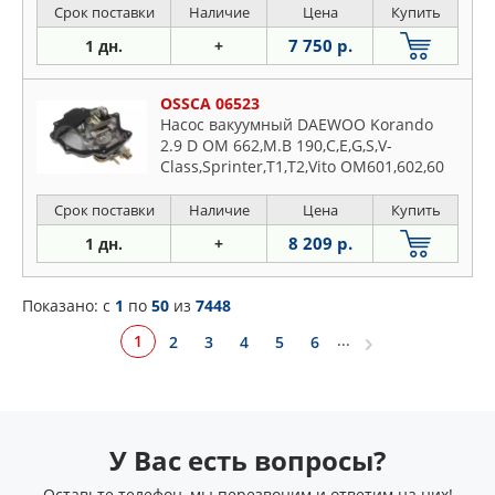
Срок поставки
Наличие
Цена
Купить
7 750 р.
1 дн.
+
OSSCA 06523
Насос вакуумный DAEWOO Korando
2.9 D OM 662,M.B 190,C,E,G,S,V-
Class,Sprinter,T1,T2,Vito OM601,602,60
Срок поставки
Наличие
Цена
Купить
8 209 р.
1 дн.
+
Показано: c
1
по
50
из
7448
...
1
2
3
4
5
6
У Вас есть вопросы?
Оставьте телефон, мы перезвоним и ответим на них!