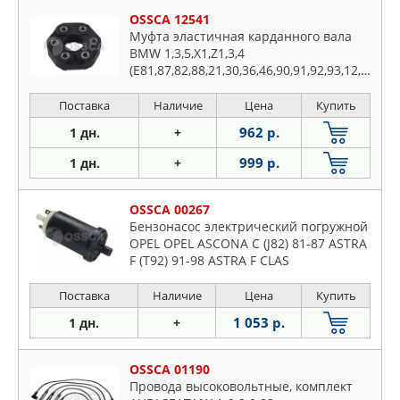
OSSCA 12541
Муфта эластичная карданного вала
BMW 1,3,5,X1,Z1,3,4
(E81,87,82,88,21,30,36,46,90,91,92,93,12,28,34,
Поставка
Наличие
Цена
Купить
962 р.
1 дн.
+
999 р.
1 дн.
+
OSSCA 00267
Бензонасос электрический погружной
OPEL OPEL ASCONA C (J82) 81-87 ASTRA
F (T92) 91-98 ASTRA F CLAS
Поставка
Наличие
Цена
Купить
1 053 р.
1 дн.
+
OSSCA 01190
Провода высоковольтные, комплект