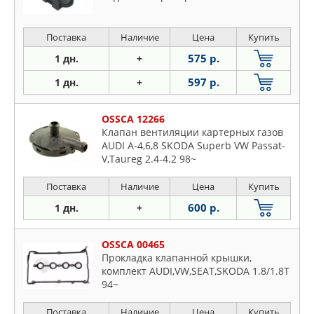
Поставка
Наличие
Цена
Купить
575 р.
1 дн.
+
597 р.
1 дн.
+
OSSCA 12266
Клапан вентиляции картерных газов
AUDI A-4,6,8 SKODA Superb VW Passat-
V,Taureg 2.4-4.2 98~
Поставка
Наличие
Цена
Купить
600 р.
1 дн.
+
OSSCA 00465
Прокладка клапанной крышки,
комплект AUDI,VW,SEAT,SKODA 1.8/1.8T
94~
Поставка
Наличие
Цена
Купить