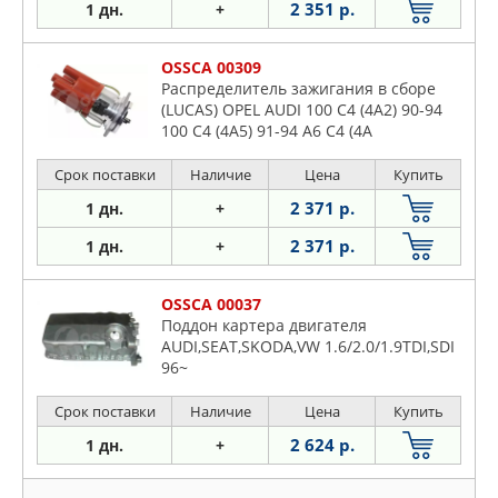
2 351 р.
1 дн.
+
OSSCA 00309
Распределитель зажигания в сборе
(LUCAS) OPEL AUDI 100 C4 (4A2) 90-94
100 C4 (4A5) 91-94 A6 C4 (4A
Срок поставки
Наличие
Цена
Купить
2 371 р.
1 дн.
+
2 371 р.
1 дн.
+
OSSCA 00037
Поддон картера двигателя
AUDI,SEAT,SKODA,VW 1.6/2.0/1.9TDI,SDI
96~
Срок поставки
Наличие
Цена
Купить
2 624 р.
1 дн.
+