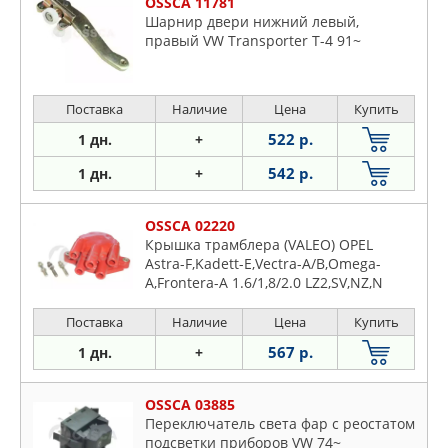
OSSCA 11781
Шарнир двери нижний левый,
правый VW Transporter T-4 91~
Поставка
Наличие
Цена
Купить
522 р.
1 дн.
+
542 р.
1 дн.
+
OSSCA 02220
Крышка трамблера (VALEO) OPEL
Astra-F,Kadett-E,Vectra-A/B,Omega-
A,Frontera-A 1.6/1,8/2.0 LZ2,SV,NZ,N
Поставка
Наличие
Цена
Купить
567 р.
1 дн.
+
OSSCA 03885
Переключатель света фар с реостатом
подсветки приборов VW 74~