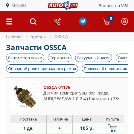
Москва
Запрос по VIN
0
Главная
Бренды
OSSCA
Запчасти OSSCA
Вентилятор печки
Термостат
Вакуумный насос
Главный
Обводной ролик приводного ремня
Подвесной подшипник ка
OSSCA 01176
Датчик температуры охл. жидк.
AUDI,SEAT,VW 1.0-2.4 (1-контактн) 78~
Поставка
Наличие
Цена
Купить
105 р.
1 дн.
+