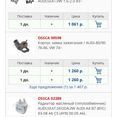
AUDI,SEAT,VW 1.6-2.0 83~
Поставка
Наличие
Цена
Купить
1 061 р.
1 дн.
+
OSSCA 00598
Корпус замка зажигания / AUDI-80/90
78-86, VW 74~
Поставка
Наличие
Цена
Купить
1 260 р.
1 дн.
+
1 260 р.
1 дн.
+
Еще предложение (1)
за 1 407 р.
OSSCA 02388
Радиатор масляный (теплообменник)
AUDI,SEAT,SKODA,VW AUDI A4 B7 (8YC)
03-08 A6 C5 (4Y8) 00-05 A6L