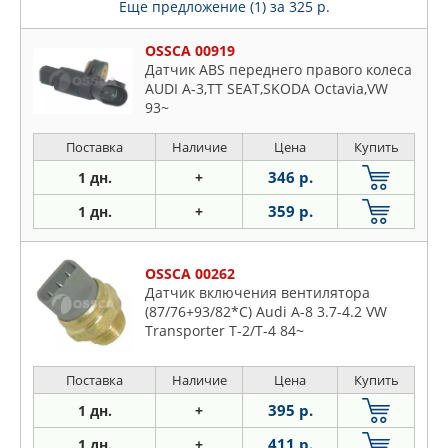
Еще предложение (1)
за 325 р.
OSSCA 00919
Датчик ABS переднего правого колеса
AUDI A-3,TT SEAT,SKODA Octavia,VW
93~
Поставка
Наличие
Цена
Купить
346 р.
1 дн.
+
359 р.
1 дн.
+
OSSCA 00262
Датчик включения вентилятора
(87/76+93/82*C) Audi A-8 3.7-4.2 VW
Transporter T-2/T-4 84~
Поставка
Наличие
Цена
Купить
395 р.
1 дн.
+
411 р.
1 дн.
+