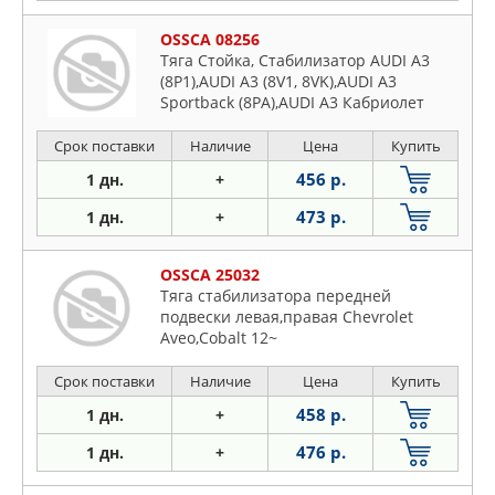
OSSCA 08256
Тяга Стойка, Стабилизатор AUDI A3
(8P1),AUDI A3 (8V1, 8VK),AUDI A3
Sportback (8PA),AUDI A3 Кабриолет
Срок поставки
Наличие
Цена
Купить
456 р.
1 дн.
+
473 р.
1 дн.
+
OSSCA 25032
Тяга стабилизатора передней
подвески левая,правая Chevrolet
Aveo,Cobalt 12~
Срок поставки
Наличие
Цена
Купить
458 р.
1 дн.
+
476 р.
1 дн.
+