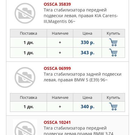
Dodge
OSSCA 35839
Fiat
Тяга стабилизатора передней
подвески левая, правая KIA Carens-
Ford
III,Magentis 06~
Hyundai
Isuzu
Поставка
Наличие
Цена
Купить
Jaguar
330 р.
1 дн.
+
KIA
343 р.
1 дн.
+
Mitsubishi
Nissan
OSSCA 06999
Opel
Тяга стабилизатора задней подвески
левая, правая BMW 5 (E39) 96~
Peugeot
Plymouth
Поставка
Наличие
Цена
Купить
Porsche
Proton
340 р.
1 дн.
+
Renault
OSSCA 10241
Saab
Тяга стабилизатора передней
Seat
подвески левая,правая BMW 3,Z4