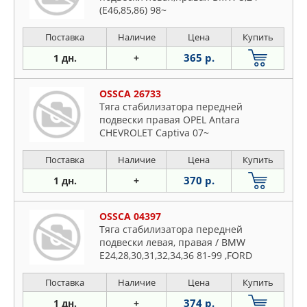
Skoda
(E46,85,86) 98~
VW
Поставка
Наличие
Цена
Купить
Volvo
365 р.
1 дн.
+
OSSCA 26733
Тяга стабилизатора передней
подвески правая OPEL Antara
CHEVROLET Captiva 07~
Поставка
Наличие
Цена
Купить
370 р.
1 дн.
+
OSSCA 04397
Тяга стабилизатора передней
подвески левая, правая / BMW
E24,28,30,31,32,34,36 81-99 ,FORD
Cougar,Es
Поставка
Наличие
Цена
Купить
374 р.
1 дн.
+