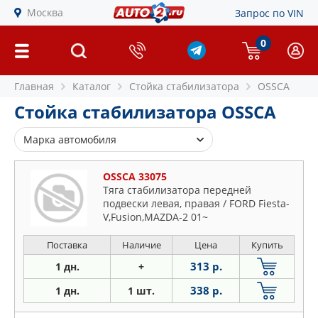
Москва
Запрос по VIN
0
Главная
Каталог
Стойка стабилизатора
OSSCA
Стойка стабилизатора OSSCA
Марка автомобиля
Alfa Romeo
OSSCA 33075
Audi
Тяга стабилизатора передней
подвески левая, правая / FORD Fiesta-
BMW
V,Fusion,MAZDA-2 01~
Buick
Chevrolet
Поставка
Наличие
Цена
Купить
Chrysler
313 р.
1 дн.
+
Citroen
338 р.
1 дн.
1 шт.
Daewoo