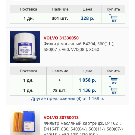
Поставка
Наличие
Цена
Купить
328 р.
1 дн.
301 шт.
VOLVO 31330050
Фильтр масляный B4204, S60(11-),
S80(07-), V60, V70(08-), XC60
Поставка
Наличие
Цена
Купить
1 058 р.
1 дн.
+
1 136 р.
1 дн.
78 шт.
Другие предложения (4)
от 1 168 р.
VOLVO 30750013
Фильтр масляный картридж, D4162T,
D4164T, C30, S40(04-), S60(11-), S80(07-),
V40(13-), V50, V60, V70 (08-)