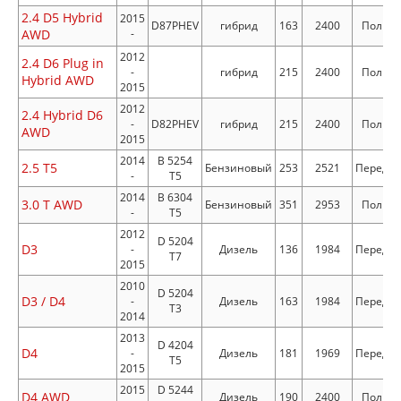
2.4 D5 Hybrid
2015
D87PHEV
гибрид
163
2400
Полны
AWD
-
2012
2.4 D6 Plug in
-
гибрид
215
2400
Полны
Hybrid AWD
2015
2012
2.4 Hybrid D6
-
D82PHEV
гибрид
215
2400
Полны
AWD
2015
2014
B 5254
2.5 T5
Бензиновый
253
2521
Передн
-
T5
2014
B 6304
3.0 T AWD
Бензиновый
351
2953
Полны
-
T5
2012
D 5204
D3
-
Дизель
136
1984
Передн
T7
2015
2010
D 5204
D3 / D4
-
Дизель
163
1984
Передн
T3
2014
2013
D 4204
D4
-
Дизель
181
1969
Передн
T5
2015
2015
D 5244
D4 AWD
Дизель
190
2400
Полны