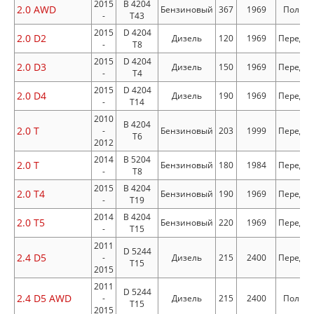
2015
B 4204
2.0 AWD
Бензиновый
367
1969
Полны
-
T43
2015
D 4204
2.0 D2
Дизель
120
1969
Передн
-
T8
2015
D 4204
2.0 D3
Дизель
150
1969
Передн
-
T4
2015
D 4204
2.0 D4
Дизель
190
1969
Передн
-
T14
2010
B 4204
2.0 T
-
Бензиновый
203
1999
Передн
T6
2012
2014
B 5204
2.0 T
Бензиновый
180
1984
Передн
-
T8
2015
B 4204
2.0 T4
Бензиновый
190
1969
Передн
-
T19
2014
B 4204
2.0 T5
Бензиновый
220
1969
Передн
-
T15
2011
D 5244
2.4 D5
-
Дизель
215
2400
Передн
T15
2015
2011
D 5244
2.4 D5 AWD
-
Дизель
215
2400
Полны
T15
2015