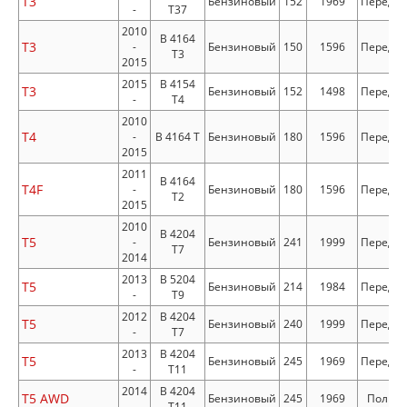
T3
Бензиновый
152
1969
Передн
-
T37
2010
B 4164
T3
-
Бензиновый
150
1596
Передн
T3
2015
2015
B 4154
T3
Бензиновый
152
1498
Передн
-
T4
2010
T4
-
B 4164 T
Бензиновый
180
1596
Передн
2015
2011
B 4164
T4F
-
Бензиновый
180
1596
Передн
T2
2015
2010
B 4204
T5
-
Бензиновый
241
1999
Передн
T7
2014
2013
B 5204
T5
Бензиновый
214
1984
Передн
-
T9
2012
B 4204
T5
Бензиновый
240
1999
Передн
-
T7
2013
B 4204
T5
Бензиновый
245
1969
Передн
-
T11
2014
B 4204
T5 AWD
Бензиновый
245
1969
Полны
-
T11