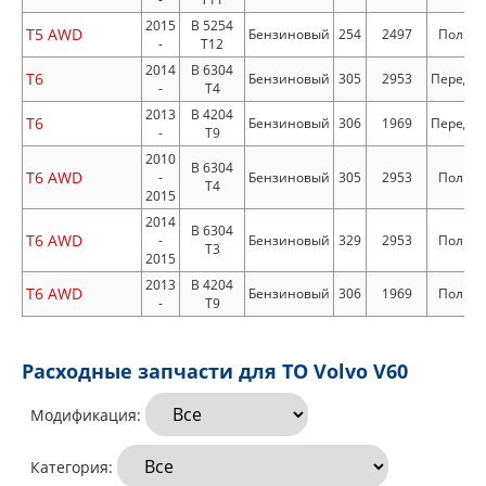
2015
B 5254
T5 AWD
Бензиновый
254
2497
Полны
-
T12
2014
B 6304
T6
Бензиновый
305
2953
Передн
-
T4
2013
B 4204
T6
Бензиновый
306
1969
Передн
-
T9
2010
B 6304
T6 AWD
-
Бензиновый
305
2953
Полны
T4
2015
2014
B 6304
T6 AWD
-
Бензиновый
329
2953
Полны
T3
2015
2013
B 4204
T6 AWD
Бензиновый
306
1969
Полны
-
T9
Расходные запчасти для ТО Volvo V60
Модификация:
Категория: