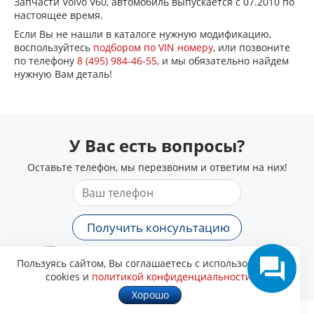
Запчасти Volvo V60, автомобиль выпускается с 07.2010 по
настоящее время.
Если Вы не нашли в каталоге нужную модификацию,
воспользуйтесь
подбором по VIN номеру
, или позвоните
по телефону
8 (495) 984-46-55
, и мы обязательно найдем
нужную Вам деталь!
У Вас есть вопросы?
Оставьте телефон, мы перезвоним и ответим на них!
Получить консультацию
Соглашаюсь на обработку персональных данных в
Пользуясь сайтом, Вы соглашаетесь с использованием
соответствии с
политикой конфиденциальности
.
cookies и
политикой конфиденциальности
.
Хорошо