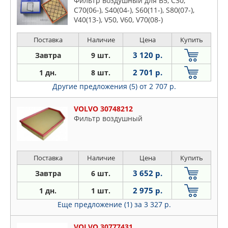
Фильтр воздушный для B5, C30,
C70(06-), S40(04-), S60(11-), S80(07-),
V40(13-), V50, V60, V70(08-)
Поставка
Наличие
Цена
Купить
3 120 р.
Завтра
9 шт.
2 701 р.
1 дн.
8 шт.
Другие предложения (5)
от 2 707 р.
VOLVO 30748212
Фильтр воздушный
Поставка
Наличие
Цена
Купить
3 652 р.
Завтра
6 шт.
2 975 р.
1 дн.
1 шт.
Еще предложение (1)
за 3 327 р.
VOLVO 30777431