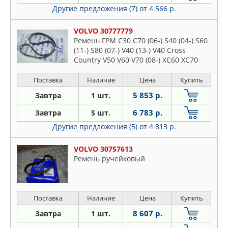
Другие предложения (7)
от 4 566 р.
VOLVO 30777779
Ремень ГРМ C30 C70 (06-) S40 (04-) S60
(11-) S80 (07-) V40 (13-) V40 Cross
Country V50 V60 V70 (08-) XC60 XC70
(08-) XC90
Поставка
Наличие
Цена
Купить
5 853 р.
Завтра
1 шт.
6 783 р.
Завтра
5 шт.
Другие предложения (5)
от 4 813 р.
VOLVO 30757613
Ремень ручейковый
Поставка
Наличие
Цена
Купить
8 607 р.
Завтра
1 шт.