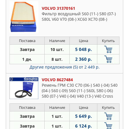
VOLVO 31370161
Фильтр воздушный S60 (11-) S80 (07-)
S80L V60 V70 (08-) XC60 XC70 (08-)
Поставка
Наличие
Цена
Купить
5 048 р.
Завтра
10 шт.
2 360 р.
1 дн.
8 шт.
Другие предложения (5)
от 2 449 р.
VOLVO 8627484
Ремень ГРМ C30 C70 (06-) S40 (-04) S40
(04-) S60 (-09) S60 (11-) S60L S80 (-06)
S80 (07-) V40 (-04) V40 (13-) V40 Cross
Country V50 V60 V70 (00-08) V70 (08-)
Поставка
Наличие
Цена
Купить
5 649 р.
Завтра
1 шт.
6 124 р.
Завтра
1 шт.