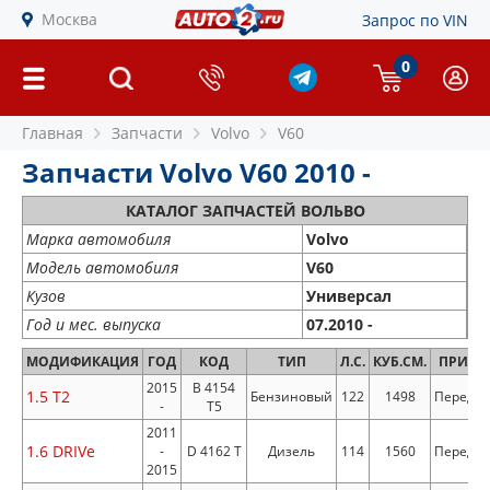
Москва
Запрос по VIN
0
Главная
Запчасти
Volvo
V60
Запчасти Volvo V60 2010 -
КАТАЛОГ ЗАПЧАСТЕЙ ВОЛЬВО
Марка автомобиля
Volvo
Модель автомобиля
V60
Кузов
Универсал
Год и мес. выпуска
07.2010 -
МОДИФИКАЦИЯ
ГОД
КОД
ТИП
Л.С.
КУБ.СМ.
ПРИВО
2015
B 4154
1.5 T2
Бензиновый
122
1498
Передн
-
T5
2011
1.6 DRIVe
-
D 4162 T
Дизель
114
1560
Передн
2015