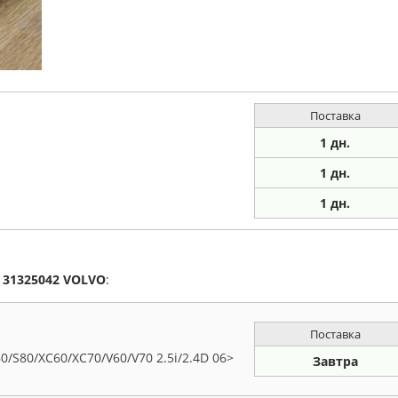
Поставка
1 дн.
1 дн.
1
дн.
а
31325042
VOLVO
:
Поставка
/S80/XC60/XC70/V60/V70 2.5i/2.4D 06>
Завтра