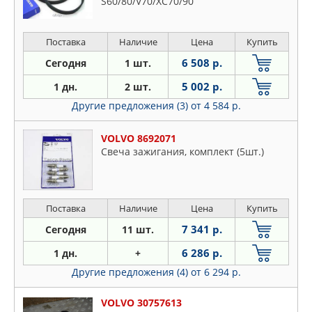
S60/80/V70/XC70/90
Поставка
Наличие
Цена
Купить
6 508 р.
Сегодня
1 шт.
5 002 р.
1 дн.
2 шт.
Другие предложения (3)
от 4 584 р.
VOLVO 8692071
Свеча зажигания, комплект (5шт.)
Поставка
Наличие
Цена
Купить
7 341 р.
Сегодня
11 шт.
6 286 р.
1 дн.
+
Другие предложения (4)
от 6 294 р.
VOLVO 30757613