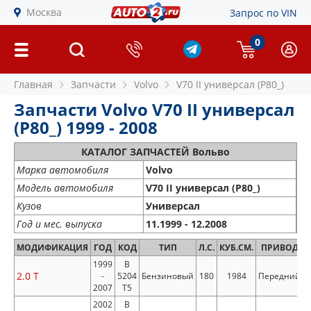
Москва
Запрос по VIN
0
Главная
Запчасти
Volvo
V70 II универсал (P80_)
Запчасти Volvo V70 II универсал
(P80_) 1999 - 2008
КАТАЛОГ ЗАПЧАСТЕЙ Вольво
Марка автомобиля
Volvo
Модель автомобиля
V70 II универсал (P80_)
Кузов
Универсал
Год и мес. выпуска
11.1999 - 12.2008
МОДИФИКАЦИЯ
ГОД
КОД
ТИП
Л.С.
КУБ.СМ.
ПРИВОД
1999
B
2.0 T
-
5204
Бензиновый
180
1984
Передний
2007
T5
2002
B