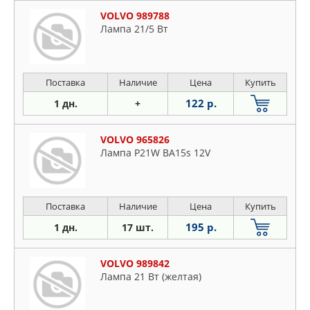
VOLVO 989788
Лампа 21/5 Вт
Поставка
Наличие
Цена
Купить
122 р.
1 дн.
+
VOLVO 965826
Лампа P21W BA15s 12V
Поставка
Наличие
Цена
Купить
195 р.
1 дн.
17 шт.
VOLVO 989842
Лампа 21 Вт (желтая)