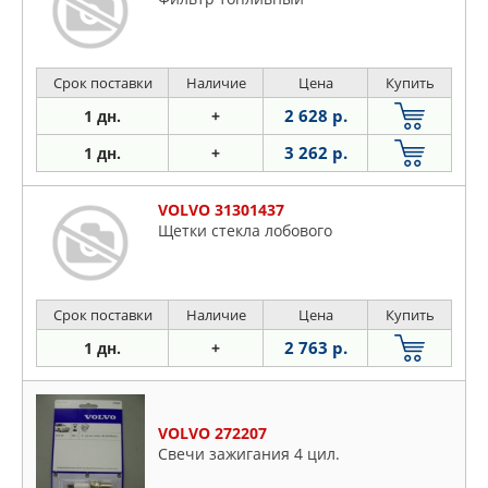
Срок поставки
Наличие
Цена
Купить
2 628 р.
1 дн.
+
3 262 р.
1 дн.
+
VOLVO 31301437
Щетки стекла лобового
Срок поставки
Наличие
Цена
Купить
2 763 р.
1 дн.
+
VOLVO 272207
Свечи зажигания 4 цил.