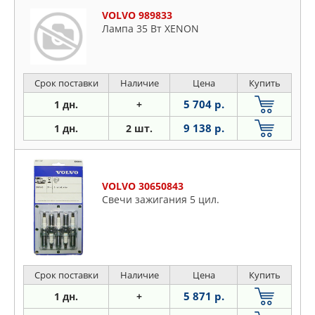
VOLVO 989833
Лампа 35 Вт XENON
Срок поставки
Наличие
Цена
Купить
5 704 р.
1 дн.
+
9 138 р.
1 дн.
2 шт.
VOLVO 30650843
Свечи зажигания 5 цил.
Срок поставки
Наличие
Цена
Купить
5 871 р.
1 дн.
+