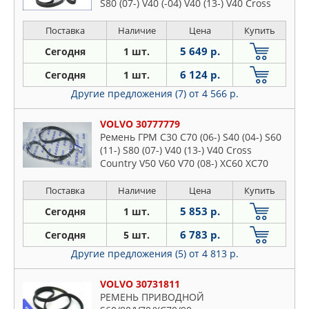
S80 (07-) V40 (-04) V40 (13-) V40 Cross
Country V50 V60 V70 (00-08) V70 (08-)
Поставка
Наличие
Цена
Купить
5 649 р.
Сегодня
1 шт.
6 124 р.
Сегодня
1 шт.
Другие предложения (7)
от 4 566 р.
VOLVO 30777779
Ремень ГРМ C30 C70 (06-) S40 (04-) S60
(11-) S80 (07-) V40 (13-) V40 Cross
Country V50 V60 V70 (08-) XC60 XC70
(08-) XC90
Поставка
Наличие
Цена
Купить
5 853 р.
Сегодня
1 шт.
6 783 р.
Сегодня
5 шт.
Другие предложения (5)
от 4 813 р.
VOLVO 30731811
РЕМЕНЬ ПРИВОДНОЙ