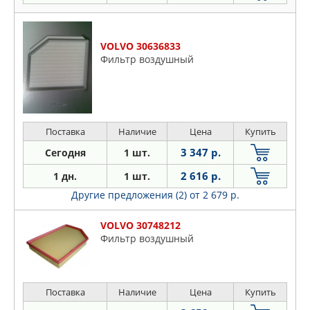
VOLVO 30636833
Фильтр воздушный
Поставка
Наличие
Цена
Купить
3 347 р.
Сегодня
1 шт.
2 616 р.
1 дн.
1 шт.
Другие предложения (2)
от 2 679 р.
VOLVO 30748212
Фильтр воздушный
Поставка
Наличие
Цена
Купить