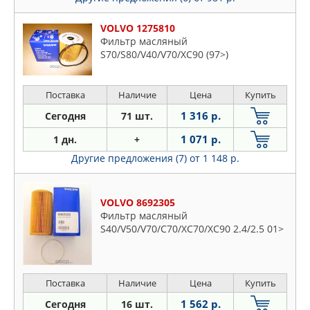
VOLVO 1275810
Фильтр масляный
S70/S80/V40/V70/XC90 (97>)
Поставка
Наличие
Цена
Купить
1 316 р.
Сегодня
71 шт.
1 071 р.
1 дн.
+
Другие предложения (7)
от 1 148 р.
VOLVO 8692305
Фильтр масляный
S40/V50/V70/C70/XC70/XC90 2.4/2.5 01>
Поставка
Наличие
Цена
Купить
1 562 р.
Сегодня
16 шт.