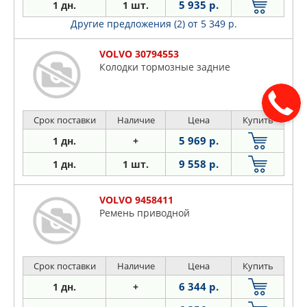
5 935 р.
1 дн.
1 шт.
Другие предложения (2)
от 5 349 р.
VOLVO 30794553
Колодки тормозные задние
Срок поставки
Наличие
Цена
Купить
5 969 р.
1 дн.
+
9 558 р.
1 дн.
1 шт.
VOLVO 9458411
Ремень приводной
Срок поставки
Наличие
Цена
Купить
6 344 р.
1 дн.
+