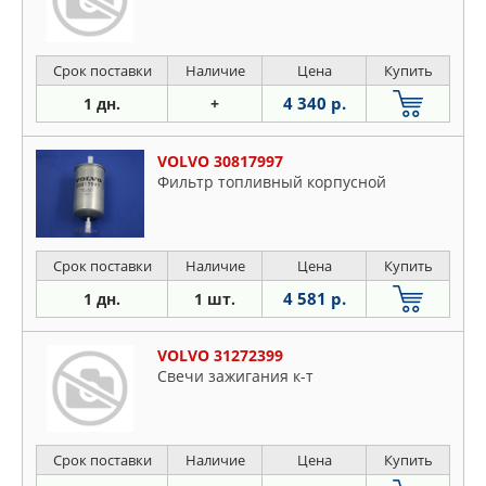
Срок поставки
Наличие
Цена
Купить
4 340 р.
1 дн.
+
VOLVO 30817997
Фильтр топливный корпусной
Срок поставки
Наличие
Цена
Купить
4 581 р.
1 дн.
1 шт.
VOLVO 31272399
Свечи зажигания к-т
Срок поставки
Наличие
Цена
Купить