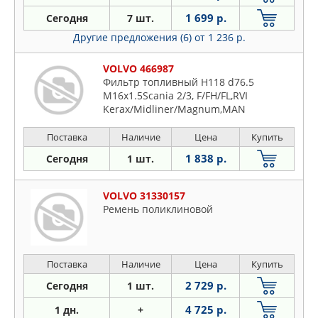
1 699 р.
Сегодня
7 шт.
Другие предложения (6)
от 1 236 р.
VOLVO 466987
Фильтр топливный H118 d76.5
M16x1.5Scania 2/3, F/FH/FL,RVI
Kerax/Midliner/Magnum,MAN
Поставка
Наличие
Цена
Купить
1 838 р.
Сегодня
1 шт.
VOLVO 31330157
Ремень поликлиновой
Поставка
Наличие
Цена
Купить
2 729 р.
Сегодня
1 шт.
4 725 р.
1 дн.
+