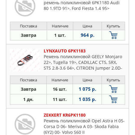
ремень поликлиновой 6PK1180 Audi
80 1.9TD 91>, Ford Fiesta 1.4 95>
Поставка
Наличие
Цена
Купить
964 р.
Завтра
1 шт.
LYNXAUTO 6PK1183
Ремень поликлиновой GEELY Monjaro
22>, Tugella 19>, CADILLAC CTS, SRX,
STS 2.8-3.6 04>, CITROEN Jumper 2.0D-
2.2D 02>, DAIHATSU Cuore 1.0 07>,
Sirion 1.0 05>, OPEL Astra, Corsa, Meriva
Поставка
Наличие
Цена
Купить
1.3TD 03>, PEUGEOT Boxer 2.0D-2.2D
1 075 р.
Завтра
16 шт.
02>
1 035 р.
1 дн.
11 шт.
ZEKKERT KR6PK1180
Ремень поликлиновой Opel Astra H 05-
Corsa D 06- Meriva A 03- Skoda Fabia
(6Y2) 00- Volvo S60 II