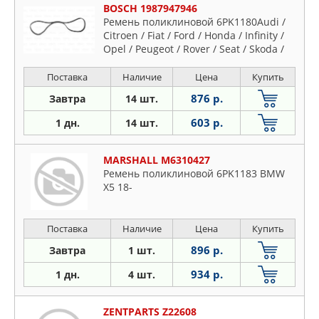
BOSCH 1987947946
Ремень поликлиновой 6PK1180Audi /
Citroen / Fiat / Ford / Honda / Infinity /
Opel / Peugeot / Rover / Seat / Skoda /
VW
Поставка
Наличие
Цена
Купить
876 р.
Завтра
14 шт.
603 р.
1 дн.
14 шт.
MARSHALL M6310427
Ремень поликлиновой 6PK1183 BMW
X5 18-
Поставка
Наличие
Цена
Купить
896 р.
Завтра
1 шт.
934 р.
1 дн.
4 шт.
ZENTPARTS Z22608