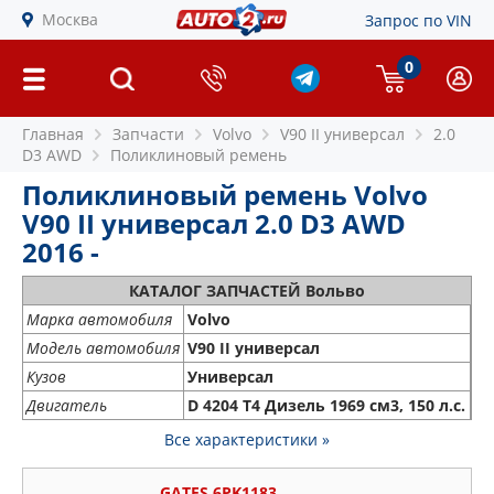
Москва
Запрос по VIN
0
Главная
Запчасти
Volvo
V90 II универсал
2.0
D3 AWD
Поликлиновый ремень
Поликлиновый ремень Volvo
V90 II универсал 2.0 D3 AWD
2016 -
КАТАЛОГ ЗАПЧАСТЕЙ Вольво
Марка автомобиля
Volvo
Модель автомобиля
V90 II универсал
Кузов
Универсал
Двигатель
D 4204 T4 Дизель 1969 см3, 150 л.с.
Все характеристики »
GATES 6PK1183