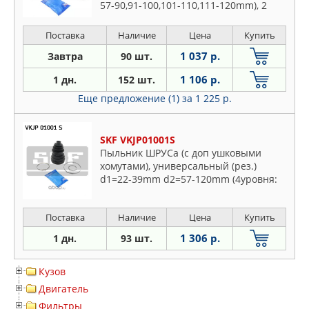
57-90,91-100,101-110,111-120mm), 2
хомута в к-те
Поставка
Наличие
Цена
Купить
1 037 р.
Завтра
90 шт.
1 106 р.
1 дн.
152 шт.
Еще предложение (1)
за 1 225 р.
SKF VKJP01001S
Пыльник ШРУСа (с доп ушковыми
хомутами), универсальный (рез.)
d1=22-39mm d2=57-120mm (4уровня:
57-90,91-100,101-110,111-120mm), 2
ушковых+2 станд. хомута+смазка к к-
Поставка
Наличие
Цена
Купить
те
1 306 р.
1 дн.
93 шт.
Кузов
Двигатель
Фильтры