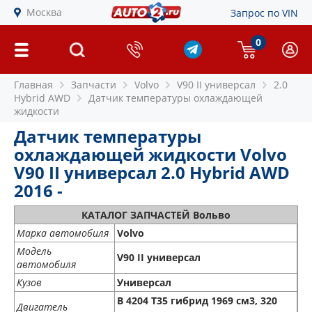
Москва
Запрос по VIN
0
Главная
Запчасти
Volvo
V90 II универсал
2.0
Hybrid AWD
Датчик температуры охлаждающей
жидкости
Датчик температуры
охлаждающей жидкости Volvo
V90 II универсал 2.0 Hybrid AWD
2016 -
КАТАЛОГ ЗАПЧАСТЕЙ Вольво
Марка автомобиля
Volvo
Модель
V90 II универсал
автомобиля
Кузов
Универсал
B 4204 T35 гибрид 1969 см3, 320
Двигатель