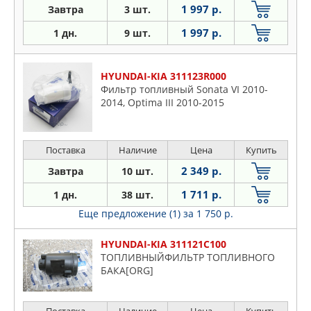
1 997 р.
Завтра
3 шт.
1 997 р.
1 дн.
9 шт.
HYUNDAI-KIA 311123R000
Фильтр топливный Sonata VI 2010-
2014, Optima III 2010-2015
Поставка
Наличие
Цена
Купить
2 349 р.
Завтра
10 шт.
1 711 р.
1 дн.
38 шт.
Еще предложение (1)
за 1 750 р.
HYUNDAI-KIA 311121C100
ТОПЛИВНЫЙФИЛЬТР ТОПЛИВНОГО
БАКА[ORG]