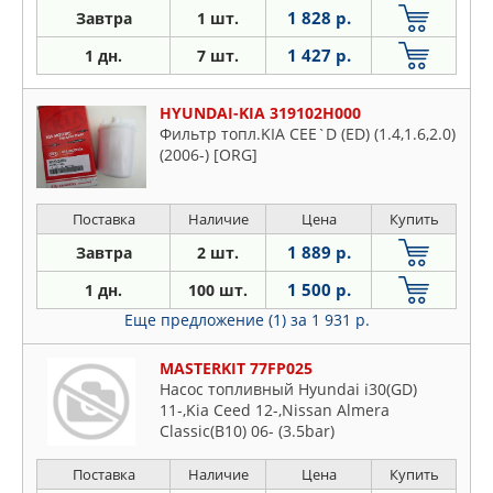
1 828 р.
Завтра
1 шт.
1 427 р.
1 дн.
7 шт.
HYUNDAI-KIA 319102H000
Фильтр топл.KIA CEE`D (ED) (1.4,1.6,2.0)
(2006-) [ORG]
Поставка
Наличие
Цена
Купить
1 889 р.
Завтра
2 шт.
1 500 р.
1 дн.
100 шт.
Еще предложение (1)
за 1 931 р.
MASTERKIT 77FP025
Насос топливный Hyundai i30(GD)
11-,Kia Ceed 12-,Nissan Almera
Classic(B10) 06- (3.5bar)
Поставка
Наличие
Цена
Купить