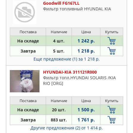
Goodwill FG167LL
Фильтр топливный HYUNDAI, KIA
Поставка
Наличие
Цена
Купить
1 242 р.
На складе
4 шт.
1 218 р.
Завтра
5 шт.
Еще предложение (1)
за 1 218 р.
HYUNDAI-KIA 311121R000
Фильтр топл.HYUNDAI SOLARIS /KIA
RIO [ORG]
Поставка
Наличие
Цена
Купить
1 500 р.
На складе
20 шт.
1 761 р.
Завтра
883 шт.
Другие предложения (2)
от 1 414 р.