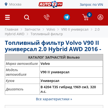
Москва
Запрос по VIN
0
Главная
Запчасти
Volvo
V90 II универсал
2.0
Hybrid AWD
Топливный фильтр
Топливный фильтр Volvo V90 II
универсал 2.0 Hybrid AWD 2016 -
КАТАЛОГ ЗАПЧАСТЕЙ Вольво
Марка автомобиля
Volvo
Модель
V90 II универсал
автомобиля
Кузов
Универсал
B 4204 T35 гибрид 1969 см3, 320
Двигатель
л.с.
Все характеристики »