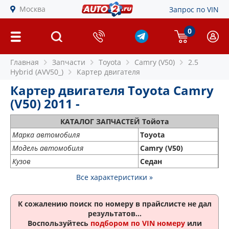
Москва
Запрос по VIN
0
Главная
Запчасти
Toyota
Camry (V50)
2.5
Hybrid (AVV50_)
Картер двигателя
Картер двигателя Toyota Camry
(V50) 2011 -
КАТАЛОГ ЗАПЧАСТЕЙ Тойота
Марка автомобиля
Toyota
Модель автомобиля
Camry (V50)
Кузов
Седан
Все характеристики »
К сожалению поиск по номеру
в прайслисте не дал
результатов...
Воспользуйтесь
подбором по VIN номеру
или