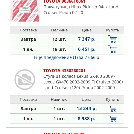
TOYOTA 90366T0061
Полуступица Hilux Pick Up 04- / Land
Cruiser Prado 02-20
Поставка
Наличие
Цена
Купить
7 347 р.
Завтра
12 шт.
6 451 р.
1 дн.
16 шт.
Еще предложение (1)
за 7 666 р.
TOYOTA 4350260201
Ступица колеса Lexus GX460 2009>
Lexus GX470 2002-2009 FJ Cruiser 2006>
Land Cruiser (120)-Prado 2002-2009
Land Cruiser (150)-Pr
Поставка
Наличие
Цена
Купить
13 244 р.
Завтра
1 шт.
8 988 р.
1 дн.
1 шт.