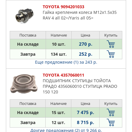
TOYOTA 9094201033
Гайка крепления колеса M12x1.5x35
RAV 4 all 02>/Yaris all 05>
Поставка
Наличие
Цена
Купить
270 р.
На складе
10 шт.
252 р.
Завтра
134 шт.
Еще предложение (1)
за 243 р.
TOYOTA 4357060011
ПОДШИПНИК СТУПИЦЫ ТОЙОТА
ПРАДО 4356060010 СТУПИЦА PRADO
150 120
Поставка
Наличие
Цена
Купить
7 475 р.
На складе
15 шт.
8 715 р.
Завтра
12 шт.
Другие предложения (2)
от 9 266 р.