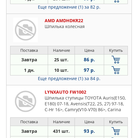
Еще предложение (1)
за 82 р.
AMD AMDHDKR22
Шпилька колесная
Поставка
Наличие
Цена
Купить
86 р.
Завтра
25 шт.
97 р.
1 дн.
10 шт.
Еще предложение (1)
за 84 р.
LYNXAUTO FW1002
Шпилька ступицы TOYOTA Auris(E150,
E180) 07-18, Avensis(T22, 25, 27) 97-18,
C-Hr 16>, Camry(V10-V70) 86>, Carina
E(T19) 92>, Carina(T17) 87>, Corolla(E90-
E210) 91>
Поставка
Наличие
Цена
Купить
93 р.
Завтра
431 шт.