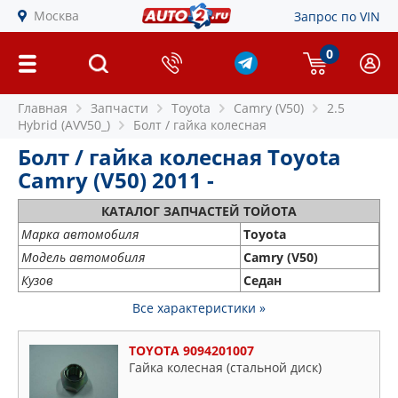
Москва
Запрос по VIN
0
Главная
Запчасти
Toyota
Camry (V50)
2.5
Hybrid (AVV50_)
Болт / гайка колесная
Болт / гайка колесная Toyota
Camry (V50) 2011 -
КАТАЛОГ ЗАПЧАСТЕЙ ТОЙОТА
Марка автомобиля
Toyota
Модель автомобиля
Camry (V50)
Кузов
Седан
Все характеристики »
TOYOTA 9094201007
Гайка колесная (стальной диск)