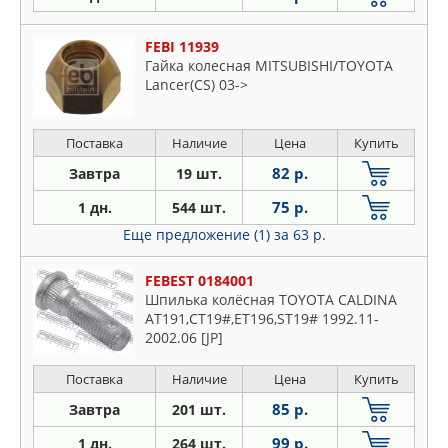
FEBI 11939
Гайка колесная MITSUBISHI/TOYOTA
Lancer(CS) 03->
Поставка
Наличие
Цена
Купить
82 р.
Завтра
19 шт.
75 р.
1 дн.
544 шт.
Еще предложение (1)
за 63 р.
FEBEST 0184001
Шпилька колёсная TOYOTA CALDINA
AT191,CT19#,ET196,ST19# 1992.11-
2002.06 [JP]
Поставка
Наличие
Цена
Купить
85 р.
Завтра
201 шт.
99 р.
1 дн.
264 шт.