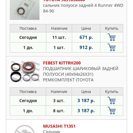
сальник полуоси задней 4 Runner 4WD
84-90
Поставка
Наличие
Цена
Купить
671 р.
Сегодня
11 шт.
912 р.
1 дн.
1 шт.
FEBEST KITTRH200
ПОДШИПНИК ШАРИКОВЫЙ ЗАДНЕЙ
ПОЛУОСИ (40x94x26X31)
РЕМКОМПЛЕКТ (TOYOTA
HIACE/REGIUSACE KZH1##/LH1##/RZ
Поставка
Наличие
Цена
Купить
3 187 р.
Сегодня
3 шт.
3 187 р.
1 дн.
8 шт.
MUSASHI T1351
Сальник