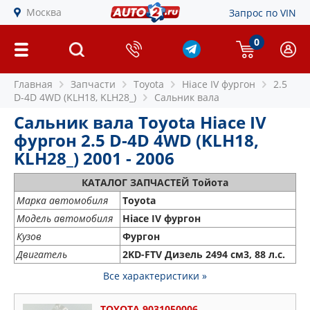
Москва
Запрос по VIN
0
Главная
Запчасти
Toyota
Hiace IV фургон
2.5
D-4D 4WD (KLH18, KLH28_)
Сальник вала
Сальник вала Toyota Hiace IV
фургон 2.5 D-4D 4WD (KLH18,
KLH28_) 2001 - 2006
КАТАЛОГ ЗАПЧАСТЕЙ Тойота
Марка автомобиля
Toyota
Модель автомобиля
Hiace IV фургон
Кузов
Фургон
Двигатель
2KD-FTV Дизель 2494 см3, 88 л.с.
Все характеристики »
TOYOTA 9031050006