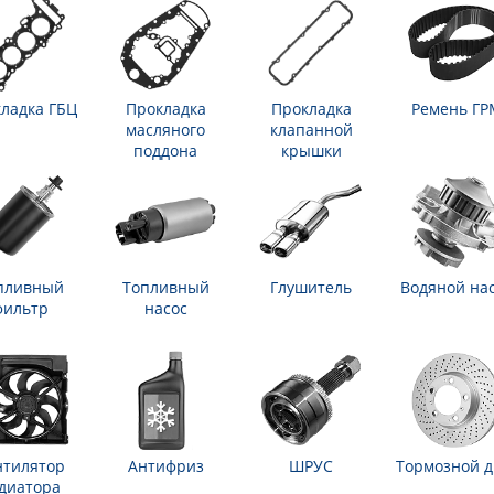
ладка ГБЦ
Прокладка
Прокладка
Ремень ГР
масляного
клапанной
поддона
крышки
пливный
Топливный
Глушитель
Водяной на
фильтр
насос
нтилятор
Антифриз
ШРУС
Тормозной д
диатора