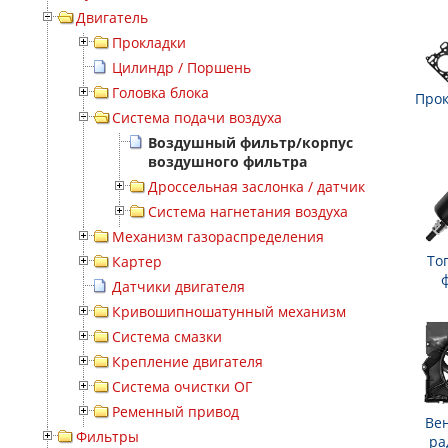
Двигатель
Прокладки
Цилиндр / Поршень
Головка блока
Прок
Система подачи воздуха
Воздушный фильтр/корпус
воздушного фильтра
Дроссельная заслонка / датчик
Система нагнетания воздуха
Механизм газораспределения
То
Картер
Датчики двигателя
Кривошипношатунный механизм
Система смазки
Крепление двигателя
Система очистки ОГ
Ременный привод
Ве
Фильтры
ра