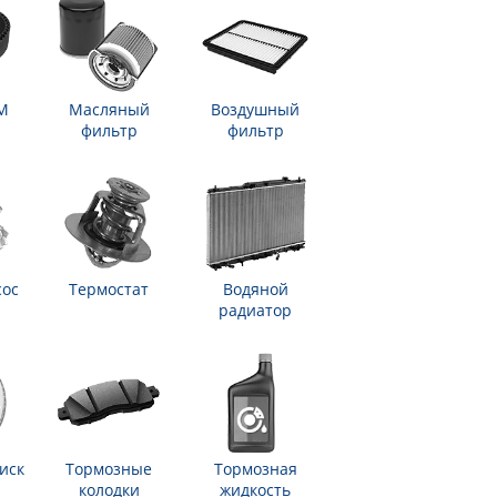
М
Масляный
Воздушный
фильтр
фильтр
сос
Термостат
Водяной
радиатор
иск
Тормозные
Тормозная
колодки
жидкость