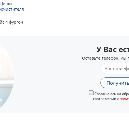
Щетки
оочистителя
йс 4 фургон
У Вас е
Оставьте телефон, мы 
Получить
Соглашаюсь на обра
соответствии с
поли