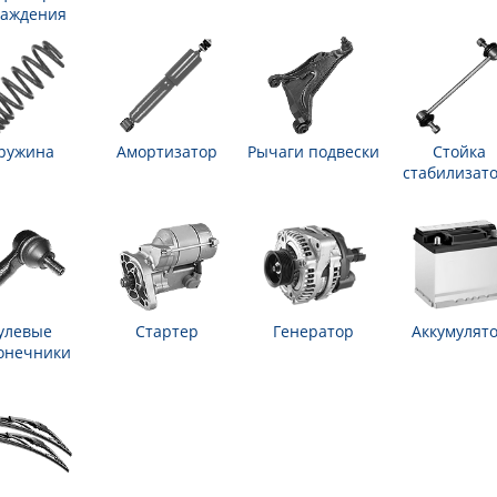
лаждения
ружина
Амортизатор
Рычаги подвески
Стойка
стабилизат
улевые
Стартер
Генератор
Аккумулят
онечники