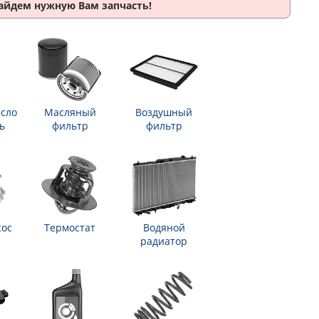
найдем нужную Вам запчасть!
сло
Масляный
Воздушный
ь
фильтр
фильтр
сос
Термостат
Водяной
радиатор