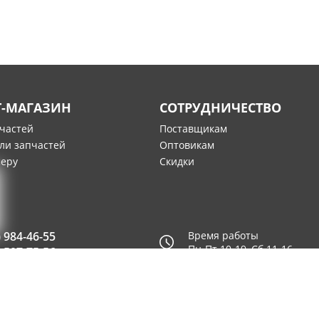
Т-МАГАЗИН
СОТРУДНИЧЕСТВО
пчастей
Поставщикам
ли запчастей
Оптовикам
меру
Скидки
) 984-46-55
Время работы
Пн-Пт 10-19, Сб 11-16
) 507-75-56
© 2003—2026
AUTO2.RU™ интернет магазин запчастей для и