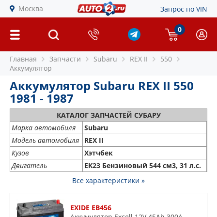
Москва
Запрос по VIN
0
Главная
Запчасти
Subaru
REX II
550
Аккумулятор
Аккумулятор Subaru REX II 550
1981 - 1987
КАТАЛОГ ЗАПЧАСТЕЙ СУБАРУ
Марка автомобиля
Subaru
Модель автомобиля
REX II
Кузов
Хэтчбек
Двигатель
EK23 Бензиновый 544 см3, 31 л.с.
Все характеристики »
EXIDE EB456
Аккумулятор Excell 12V 45Ah 300A