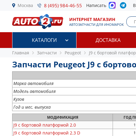
Москва
8 (495) 984-46-55
Написать
В
ИНТЕРНЕТ МАГАЗИН
АВТОЗАПЧАСТИ ДЛЯ ИНОМАРОК
КАТАЛОГИ
ДОСТАВКА
Главная
Запчасти
Peugeot
J9 c бортовой платфо
Запчасти Peugeot J9 c бортов
Марка автомобиля
Модель автомобиля
Кузов
Год и мес. выпуска
МОДИФИКАЦИЯ
ГОД
П
J9 c бортовой платформой
2.0
1
J9 c бортовой платформой
2.3 D
1