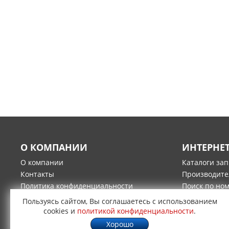
О КОМПАНИИ
ИНТЕРНЕ
О компании
Каталоги за
Контакты
Производите
Политика конфиденциальности
Поиск по но
Гарантия и возврат товара
Оплата
Пользуясь сайтом, Вы соглашаетесь с использованием
Доставка
cookies и
политикой конфиденциальности
.
Хорошо