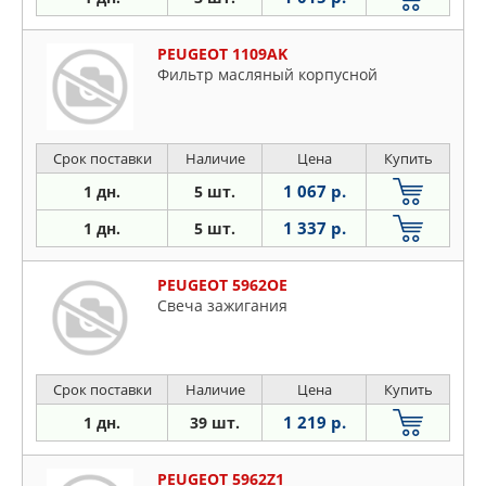
PEUGEOT 1109AK
Фильтр масляный корпусной
Срок поставки
Наличие
Цена
Купить
1 067 р.
1 дн.
5 шт.
1 337 р.
1 дн.
5 шт.
PEUGEOT 5962OE
Свеча зажигания
Срок поставки
Наличие
Цена
Купить
1 219 р.
1 дн.
39 шт.
PEUGEOT 5962Z1