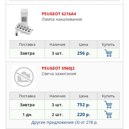
PEUGEOT 6216A4
Лампа накаливания
Поставка
Наличие
Цена
Купить
256 р.
Завтра
3 шт.
PEUGEOT 5960J2
Свеча зажигания
Поставка
Наличие
Цена
Купить
752 р.
Завтра
3 шт.
220 р.
1 дн.
2 шт.
Другие предложения (3)
от 278 р.