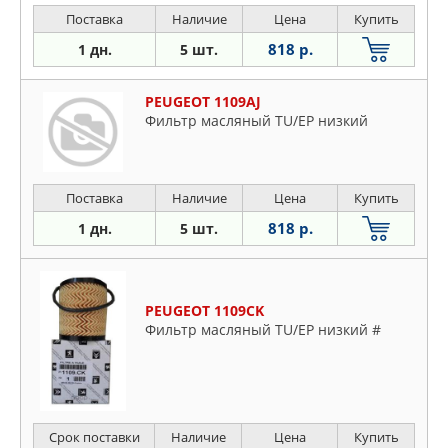
Поставка
Наличие
Цена
Купить
818 р.
1 дн.
5 шт.
PEUGEOT 1109AJ
Фильтр масляный TU/EP низкий
Поставка
Наличие
Цена
Купить
818 р.
1 дн.
5 шт.
PEUGEOT 1109CK
Фильтр масляный TU/EP низкий #
Срок поставки
Наличие
Цена
Купить