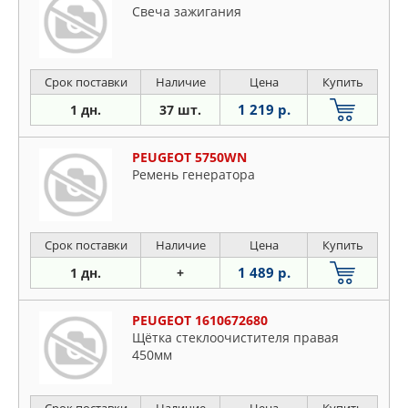
Свеча зажигания
Срок поставки
Наличие
Цена
Купить
1 219 р.
1 дн.
37 шт.
PEUGEOT 5750WN
Ремень генератора
Срок поставки
Наличие
Цена
Купить
1 489 р.
1 дн.
+
PEUGEOT 1610672680
Щётка стеклоочистителя правая
450мм