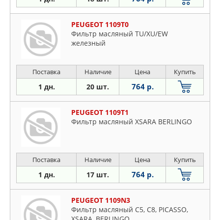
PEUGEOT 1109T0
Фильтр масляный TU/XU/EW
железный
Поставка
Наличие
Цена
Купить
764 р.
1 дн.
20 шт.
PEUGEOT 1109T1
Фильтр масляный XSARA BERLINGO
Поставка
Наличие
Цена
Купить
764 р.
1 дн.
17 шт.
PEUGEOT 1109N3
Фильтр масляный C5, C8, PICASSO,
XSARA, BERLINGO