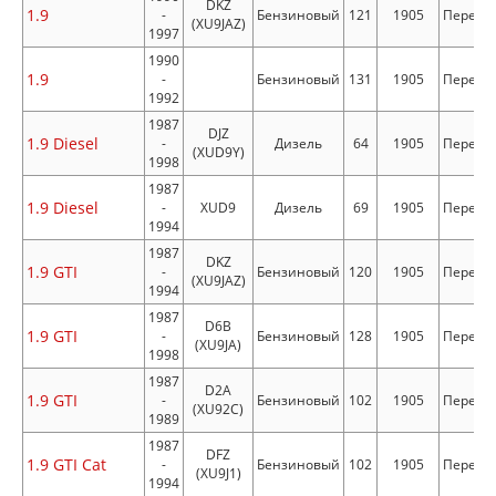
DKZ
1.9
-
Бензиновый
121
1905
Передн
(XU9JAZ)
1997
1990
1.9
-
Бензиновый
131
1905
Передн
1992
1987
DJZ
1.9 Diesel
-
Дизель
64
1905
Передн
(XUD9Y)
1998
1987
1.9 Diesel
-
XUD9
Дизель
69
1905
Передн
1994
1987
DKZ
1.9 GTI
-
Бензиновый
120
1905
Передн
(XU9JAZ)
1994
1987
D6B
1.9 GTI
-
Бензиновый
128
1905
Передн
(XU9JA)
1998
1987
D2A
1.9 GTI
-
Бензиновый
102
1905
Передн
(XU92C)
1989
1987
DFZ
1.9 GTI Cat
-
Бензиновый
102
1905
Передн
(XU9J1)
1994