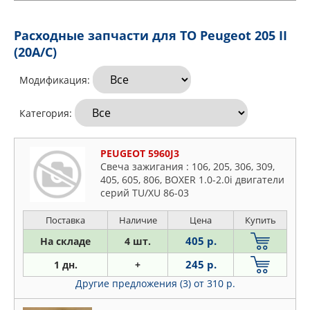
Расходные запчасти для ТО Peugeot 205 II
(20A/C)
Модификация:
Категория:
PEUGEOT 5960J3
Свеча зажигания : 106, 205, 306, 309,
405, 605, 806, BOXER 1.0-2.0i двигатели
серий TU/XU 86-03
Поставка
Наличие
Цена
Купить
405 р.
На складе
4 шт.
245 р.
1 дн.
+
Другие предложения (3)
от 310 р.