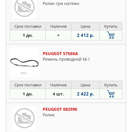
Ролик грм натяжн
Срок поставки
Наличие
Цена
Купить
2 412 р.
1 дн.
+
PEUGEOT 5750XA
Ремень приводной k6 l
Срок поставки
Наличие
Цена
Купить
2 422 р.
1 дн.
4 шт.
PEUGEOT 082990
Ролик