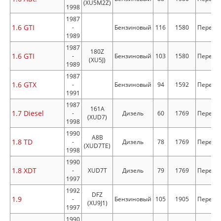
(XU5M2Z)
1998
1987
1.6 GTI
-
Бензиновый
116
1580
Передн
1989
1987
180Z
1.6 GTI
-
Бензиновый
103
1580
Передн
(XU5J)
1989
1987
1.6 GTX
-
Бензиновый
94
1592
Передн
1991
1987
161A
1.7 Diesel
-
Дизель
60
1769
Передн
(XUD7)
1998
1990
A8B
1.8 TD
-
Дизель
78
1769
Передн
(XUD7TE)
1998
1990
1.8 XDT
-
XUD7T
Дизель
79
1769
Передн
1997
1992
DFZ
1.9
-
Бензиновый
105
1905
Передн
(XU9J1)
1997
1990