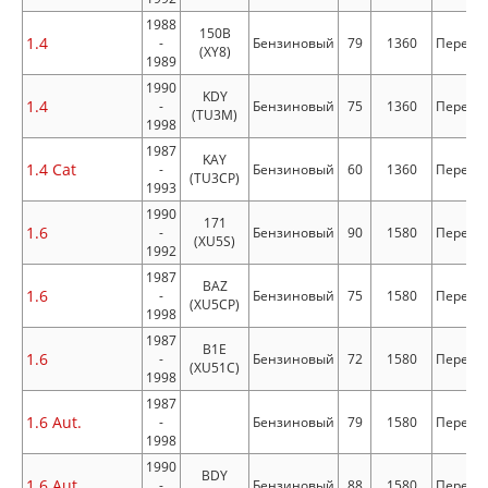
1988
150B
1.4
-
Бензиновый
79
1360
Передн
(XY8)
1989
1990
KDY
1.4
-
Бензиновый
75
1360
Передн
(TU3M)
1998
1987
KAY
1.4 Cat
-
Бензиновый
60
1360
Передн
(TU3CP)
1993
1990
171
1.6
-
Бензиновый
90
1580
Передн
(XU5S)
1992
1987
BAZ
1.6
-
Бензиновый
75
1580
Передн
(XU5CP)
1998
1987
B1E
1.6
-
Бензиновый
72
1580
Передн
(XU51C)
1998
1987
1.6 Aut.
-
Бензиновый
79
1580
Передн
1998
1990
BDY
1.6 Aut.
-
Бензиновый
88
1580
Передн