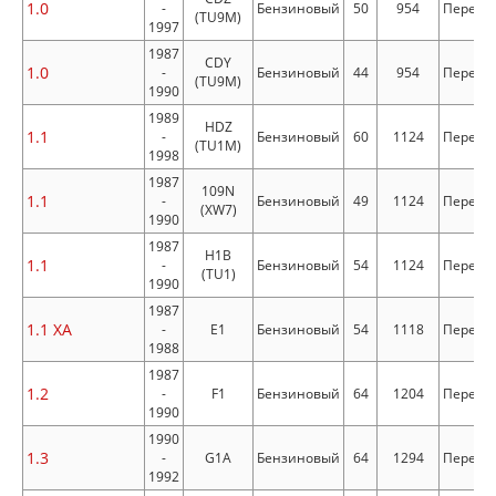
1.0
-
Бензиновый
50
954
Передн
(TU9M)
1997
1987
CDY
1.0
-
Бензиновый
44
954
Передн
(TU9M)
1990
1989
HDZ
1.1
-
Бензиновый
60
1124
Передн
(TU1M)
1998
1987
109N
1.1
-
Бензиновый
49
1124
Передн
(XW7)
1990
1987
H1B
1.1
-
Бензиновый
54
1124
Передн
(TU1)
1990
1987
1.1 XA
-
E1
Бензиновый
54
1118
Передн
1988
1987
1.2
-
F1
Бензиновый
64
1204
Передн
1990
1990
1.3
-
G1A
Бензиновый
64
1294
Передн
1992