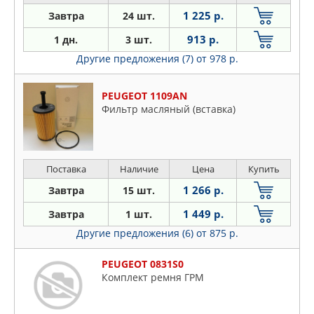
1 225 р.
Завтра
24 шт.
913 р.
1 дн.
3 шт.
Другие предложения (7)
от 978 р.
PEUGEOT 1109AN
Фильтр масляный (вставка)
Поставка
Наличие
Цена
Купить
1 266 р.
Завтра
15 шт.
1 449 р.
Завтра
1 шт.
Другие предложения (6)
от 875 р.
PEUGEOT 0831S0
Комплект ремня ГРМ