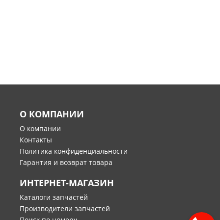
О КОМПАНИИ
О компании
Контакты
Политика конфиденциальности
Гарантия и возврат товара
ИНТЕРНЕТ-МАГАЗИН
Каталоги запчастей
Производители запчастей
Поиск по номеру