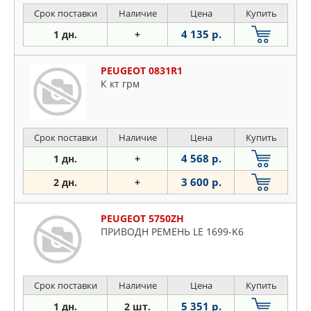
Срок поставки
Наличие
Цена
Купить
4 135 р.
1 дн.
+
PEUGEOT 0831R1
К кт грм
Срок поставки
Наличие
Цена
Купить
4 568 р.
1 дн.
+
3 600 р.
2 дн.
+
PEUGEOT 5750ZH
ПРИВОДН РЕМЕНЬ LE 1699-K6
Срок поставки
Наличие
Цена
Купить
5 351 р.
1 дн.
2 шт.