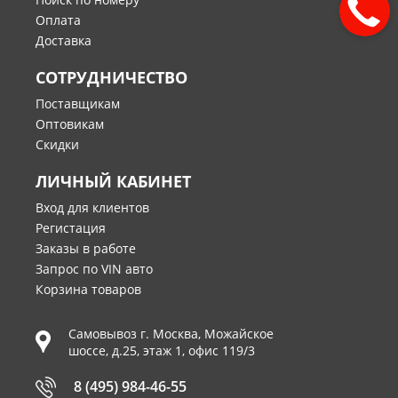
Оплата
Доставка
СОТРУДНИЧЕСТВО
Поставщикам
Оптовикам
Скидки
ЛИЧНЫЙ КАБИНЕТ
Вход для клиентов
Регистация
Заказы в работе
Запрос по VIN авто
Корзина товаров
Самовывоз г.
Москва
,
Можайское
шоссе, д.25, этаж 1, офис 119/3
8 (495) 984-46-55