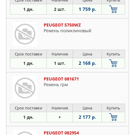
Срок поставки
Наличие
Цена
Купить
1 759 р.
1 дн.
2 шт.
PEUGEOT 5750WZ
Ремень поликлиновый
Срок поставки
Наличие
Цена
Купить
2 168 р.
1 дн.
1 шт.
PEUGEOT 081671
Ремень грм
Срок поставки
Наличие
Цена
Купить
2 177 р.
1 дн.
+
PEUGEOT 082954