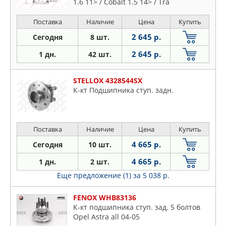
1.6 11> / Cobalt 1.5 14> / Tra
Поставка
Наличие
Цена
Купить
2 645 р.
Сегодня
8 шт.
2 645 р.
1 дн.
42 шт.
STELLOX 4328544SX
К-кт Подшипника ступ. задн.
Поставка
Наличие
Цена
Купить
4 665 р.
Сегодня
10 шт.
4 665 р.
1 дн.
2 шт.
Еще предложение (1)
за 5 038 р.
FENOX WHB83136
К-кт подшипника ступ. зад. 5 болтов
Opel Astra all 04-05