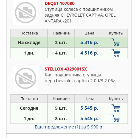
DEQST 107080
Cтупица колеса с подшипником
задняя CHEVROLET CAPTIVA, OPEL
ANTARA -2011
Поставка
Наличие
Цена
Купить
5 316 р.
На складе
2 шт.
4 516 р.
1 дн.
4 шт.
STELLOX 4329001SX
К-кт подшипника ступицы
пер.chevrolet captiva 2.0d/3.2 06>
Поставка
Наличие
Цена
Купить
5 545 р.
Сегодня
5 шт.
5 545 р.
1 дн.
8 шт.
Еще предложение (1)
за 5 990 р.