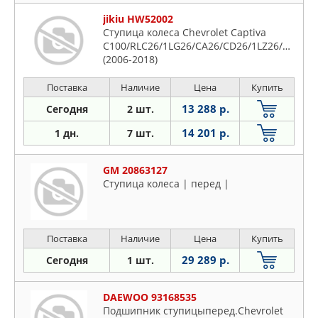
jikiu HW52002
Ступица колеса Chevrolet Captiva
C100/RLC26/1LG26/CA26/CD26/1LZ26/CA26U/
(2006-2018)
Поставка
Наличие
Цена
Купить
13 288 р.
Сегодня
2 шт.
14 201 р.
1 дн.
7 шт.
GM 20863127
Ступица колеса | перед |
Поставка
Наличие
Цена
Купить
29 289 р.
Сегодня
1 шт.
DAEWOO 93168535
Подшипник ступицыперед.Chevrolet