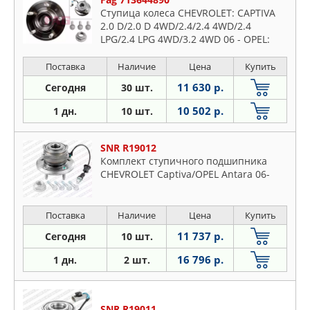
Ступица колеса CHEVROLET: CAPTIVA
2.0 D/2.0 D 4WD/2.4/2.4 4WD/2.4
LPG/2.4 LPG 4WD/3.2 4WD 06 - OPEL:
ANTARA 2.0 CDTI/2.0 CDTI FWD/2.4/2.4
FWD/3.2 V6 06 - VA
Поставка
Наличие
Цена
Купить
11 630 р.
Сегодня
30 шт.
10 502 р.
1 дн.
10 шт.
SNR R19012
Комплект ступичного подшипника
CHEVROLET Captiva/OPEL Antara 06-
Поставка
Наличие
Цена
Купить
11 737 р.
Сегодня
10 шт.
16 796 р.
1 дн.
2 шт.
SNR R19011