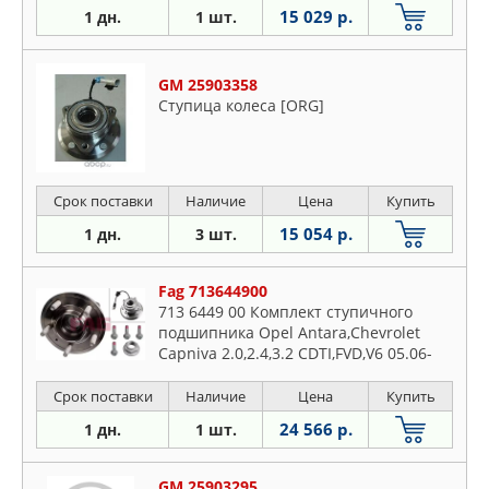
15 029 р.
1 дн.
1 шт.
GM 25903358
Ступица колеса [ORG]
Срок поставки
Наличие
Цена
Купить
15 054 р.
1 дн.
3 шт.
Fag 713644900
713 6449 00 Комплект ступичного
подшипника Opel Antara,Chevrolet
Capniva 2.0,2.4,3.2 CDTI,FVD,V6 05.06-
Срок поставки
Наличие
Цена
Купить
24 566 р.
1 дн.
1 шт.
GM 25903295