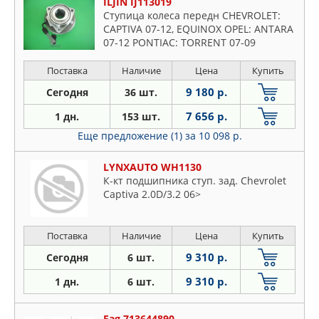
ILJIN IJ113019
Ступица колеса передн CHEVROLET:
CAPTIVA 07-12, EQUINOX OPEL: ANTARA
07-12 PONTIAC: TORRENT 07-09
SATURN: VUE 08-09 SUZUKI: XL-7 07-09
Поставка
Наличие
Цена
Купить
9 180 р.
Сегодня
36 шт.
7 656 р.
1 дн.
153 шт.
Еще предложение (1)
за 10 098 р.
LYNXAUTO WH1130
К-кт подшипника ступ. зад. Chevrolet
Captiva 2.0D/3.2 06>
Поставка
Наличие
Цена
Купить
9 310 р.
Сегодня
6 шт.
9 310 р.
1 дн.
6 шт.
Fag 713644890