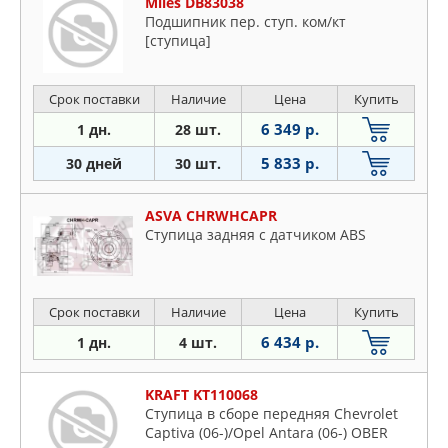
Miles DB83038
Подшипник пер. ступ. ком/кт
[cтупица]
Срок поставки
Наличие
Цена
Купить
6 349 р.
1 дн.
28 шт.
5 833 р.
30 дней
30 шт.
ASVA CHRWHCAPR
Ступица задняя с датчиком ABS
Срок поставки
Наличие
Цена
Купить
6 434 р.
1 дн.
4 шт.
KRAFT KT110068
Ступица в сборе передняя Chevrolet
Captiva (06-)/Opel Antara (06-) OBER