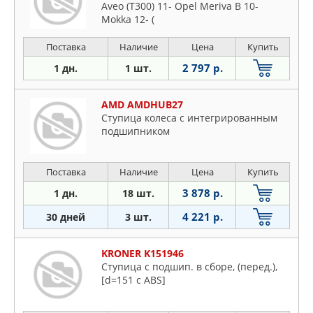
Aveo (T300) 11- Opel Meriva B 10-
Mokka 12- (
Поставка
Наличие
Цена
Купить
2 797 р.
1 дн.
1 шт.
AMD AMDHUB27
Ступица колеса с интегрированным
подшипником
Поставка
Наличие
Цена
Купить
3 878 р.
1 дн.
18 шт.
4 221 р.
30 дней
3 шт.
KRONER K151946
Ступица с подшип. в сборе, (перед.),
[d=151 с ABS]