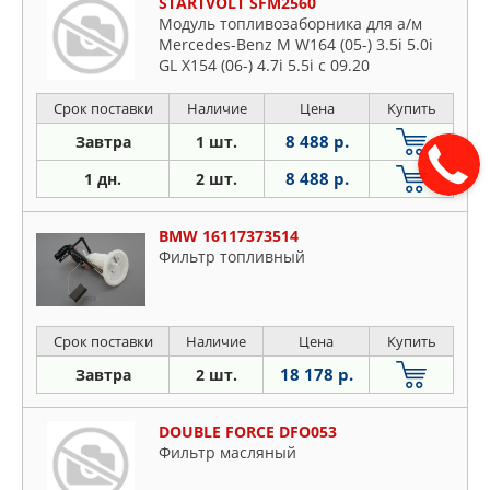
STARTVOLT SFM2560
Модуль топливозаборника для а/м
Mercedes-Benz M W164 (05-) 3.5i 5.0i
GL X154 (06-) 4.7i 5.5i c 09.20
Срок поставки
Наличие
Цена
Купить
8 488 р.
Завтра
1 шт.
8 488 р.
1 дн.
2 шт.
BMW 16117373514
Фильтр топливный
Срок поставки
Наличие
Цена
Купить
18 178 р.
Завтра
2 шт.
DOUBLE FORCE DFO053
Фильтр масляный