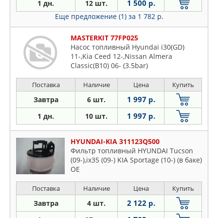
1 500 р.
1 дн.
12 шт.
Еще предложение (1)
за 1 782 р.
MASTERKIT 77FP025
Насос топливный Hyundai i30(GD)
11-,Kia Ceed 12-,Nissan Almera
Classic(B10) 06- (3.5bar)
Поставка
Наличие
Цена
Купить
1 997 р.
Завтра
6 шт.
1 997 р.
1 дн.
10 шт.
HYUNDAI-KIA 311123Q500
Фильтр топливный HYUNDAI Tucson
(09-),ix35 (09-) KIA Sportage (10-) (в баке)
OE
Поставка
Наличие
Цена
Купить
2 122 р.
Завтра
4 шт.