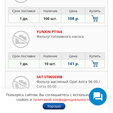
Срок поставки
Наличие
Цена
Купить
108 р.
1 дн.
100 шт.
YUNXIN PT164
Фильтр топливного насоса
Срок поставки
Наличие
Цена
Купить
141 р.
1 дн.
10 шт.
SAT ST0650308
Фильтр масляный Opel Astra 98-09 /
Corsa 00-06
Пользуясь сайтом, Вы соглашаетесь с использованием
cookies и
политикой конфиденциальности
.
Срок поставки
Наличие
Цена
Купить
Хорошо
180 р.
1 дн.
1 шт.