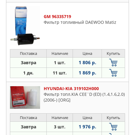
GM 96335719
Фильтр топливный DAEWOO Matiz
Поставка
Наличие
Цена
Купить
1 806 р.
Завтра
1 шт.
1 869 р.
1 дн.
11 шт.
HYUNDAI-KIA 319102H000
Фильтр топл.KIA CEE`D (ED) (1.4,1.6,2.0)
(2006-) [ORG]
Поставка
Наличие
Цена
Купить
1 976 р.
Завтра
3 шт.