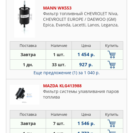
MANN WK553
Фильтр топливный CHEVROLET Niva,
CHEVROLET EUROPE / DAEWOO (GM)
Epica, Evanda, Lacetti, Lanos, Leganza,
Matiz (Spark), Nubira I, Nubira II, Rezzo
(Tacuma), Tacuma, ZAZ Lanos
Поставка
Наличие
Цена
Купить
1 454 р.
Завтра
1 шт.
927 р.
1 дн.
33 шт.
Еще предложение (1)
за 1 040 р.
MAZDA KLG413988
Фильтр системы улавливания паров
топлива
Поставка
Наличие
Цена
Купить
1 546 р.
Завтра
7 шт.