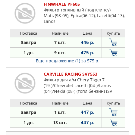
FINWHALE PF605
Фильтр топливный (под клипсу)
Matiz(98-05), Epica(06-12), Lacetti(04-13),
Lanos
Поставка
Наличие
Цена
Купить
446 р.
Завтра
7 шт.
475 р.
1 дн.
9 шт.
Еще предложение (1)
за 575 р.
CARVILLE RACING SVY553
Фильтр для а/м Chery Tiggo 7
(19-)/Chevrolet Lacetti (04-)/Lanos
(04-)/Nexia (08-) (топл.бензин) (SV
Поставка
Наличие
Цена
Купить
447 р.
Завтра
1 шт.
447 р.
1 дн.
13 шт.