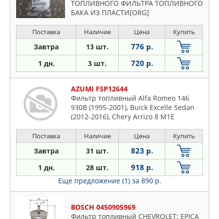
ТОПЛИВНОГО ФИЛЬТРА ТОПЛИВНОГО
БАКА ИЗ ПЛАСТИ[ORG]
Поставка
Наличие
Цена
Купить
776 р.
Завтра
13 шт.
720 р.
1 дн.
3 шт.
AZUMI FSP12644
Фильтр топливный Alfa Romeo 146
930B (1995-2001), Buick Excelle Sedan
(2012-2016), Chery Arrizo 8 M1E
(2022-...), Chery A3 A3, A15 (2003-...),
Chery M11 (2010-...), Chery Q22
Поставка
Наличие
Цена
Купить
(2012-...), Chery QQ DB22 (2003-...),
823 р.
Завтра
31 шт.
Chery QQ SWEET (2003-...), Niche (2010-
918 р.
1 дн.
28 шт.
Еще предложение (1)
за 890 р.
BOSCH 0450905969
Фильтр топливный CHEVROLET: EPICA