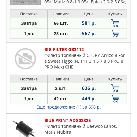
05>, Matiz 0.8-1.0 05>, Epica 2.0-2.5 06>,
DAEWOO Lacetti 1.4-1.8 04>, Lanos 1.4-
1.6 97>, Leganza 2.0 97-02, Matiz 0.8-1.0
Поставка
Наличие
Цена
Купить
98>, Nubira 1.6-2.0 97>
581 р.
Завтра
66 шт.
567 р.
1 дн.
28 шт.
BIG FILTER GB3112
Фильтр топливный CHERY Arrizo 8 For
a Sweet Tiggo (FL T11 3 4 5 7 8 8 PRO 8
PRO Max) CHE
Поставка
Наличие
Цена
Купить
636 р.
Завтра
2 шт.
449 р.
1 дн.
42 шт.
Еще предложение (1)
за 698 р.
BlUE PRINT ADG02325
Фильтр топливный Daewoo Lanos,
Matiz Nubira