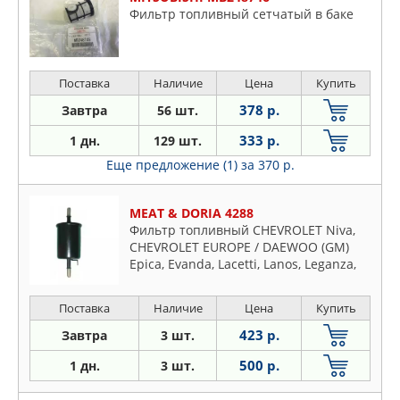
Фильтр топливный сетчатый в баке
Поставка
Наличие
Цена
Купить
378 р.
Завтра
56 шт.
333 р.
1 дн.
129 шт.
Еще предложение (1)
за 370 р.
MEAT & DORIA 4288
Фильтр топливный CHEVROLET Niva,
CHEVROLET EUROPE / DAEWOO (GM)
Epica, Evanda, Lacetti, Lanos, Leganza,
Matiz (Spark), Nubira I, Nubira II, Rezzo
(Tacuma), Tacuma, ZAZ Lanos
Поставка
Наличие
Цена
Купить
423 р.
Завтра
3 шт.
500 р.
1 дн.
3 шт.