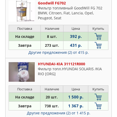
Goodwill FG702
Фильтр топливный GoodWill FG 702
BMW, Citroen, Fiat, Lancia, Opel,
Peugeot, Seat
Поставка
Наличие
Цена
Купить
392 р.
На складе
8 шт.
431 р.
Завтра
273 шт.
Другие предложения (2)
от 415 р.
HYUNDAI-KIA 311121R000
Фильтр топл.HYUNDAI SOLARIS /KIA
RIO [ORG]
Поставка
Наличие
Цена
Купить
1 500 р.
На складе
20 шт.
1 367 р.
Завтра
738 шт.
Другие предложения (2)
от 1 415 р.