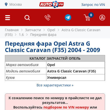
Москва
Запрос по VIN
0
Главная
Запчасти
Opel
Astra G Classic Caravan
(F35)
1.6
Передняя фара
Передняя фара Opel Astra G
Classic Caravan (F35) 2004 - 2009
КАТАЛОГ ЗАПЧАСТЕЙ ОПЕЛЬ
Марка автомобиля
Opel
Модель автомобиля
Astra G Classic Caravan (F35)
Кузов
Универсал
Все характеристики »
К сожалению поиск по номеру
в прайслисте не дал
результатов...
Воспользуйтесь
подбором по VIN номеру
или