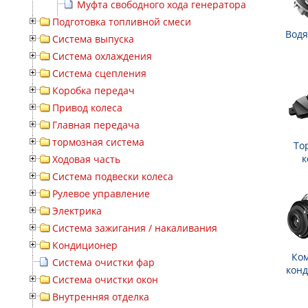
Муфта свободного хода генератора
Подготовка топливной смеси
Водя
Система выпуска
Система охлаждения
Система сцепления
Коробка передач
Привод колеса
Главная передача
тормозная система
То
к
Ходовая часть
Система подвески колеса
Рулевое управление
Электрика
Система зажигания / накаливания
Кондиционер
Ко
Система очистки фар
кон
Система очистки окон
Внутренняя отделка