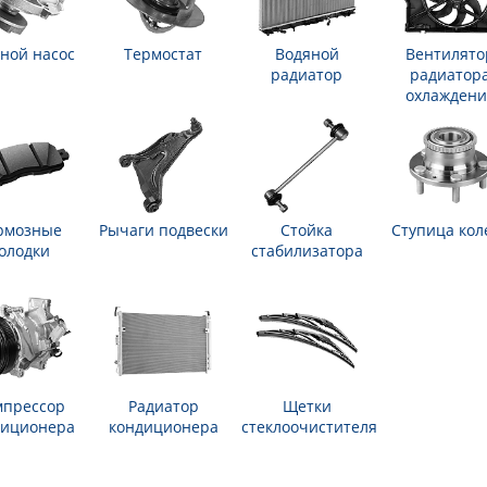
ной насос
Термостат
Водяной
Вентилято
радиатор
радиатор
охлаждени
рмозные
Рычаги подвески
Стойка
Ступица кол
олодки
стабилизатора
мпрессор
Радиатор
Щетки
диционера
кондиционера
стеклоочистителя