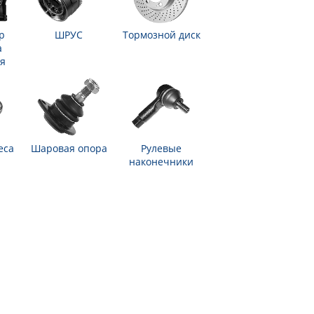
р
ШРУС
Тормозной диск
а
я
еса
Шаровая опора
Рулевые
наконечники