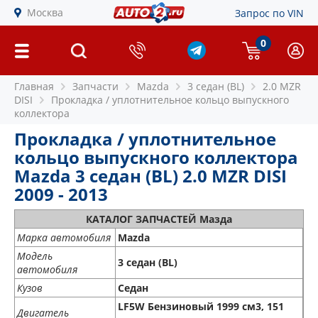
Москва
Запрос по VIN
0
Главная
Запчасти
Mazda
3 седан (BL)
2.0 MZR
DISI
Прокладка / уплотнительное кольцо выпускного
коллектора
Прокладка / уплотнительное
кольцо выпускного коллектора
Mazda 3 седан (BL) 2.0 MZR DISI
2009 - 2013
КАТАЛОГ ЗАПЧАСТЕЙ Мазда
Марка автомобиля
Mazda
Модель
3 седан (BL)
автомобиля
Кузов
Седан
LF5W Бензиновый 1999 см3, 151
Двигатель