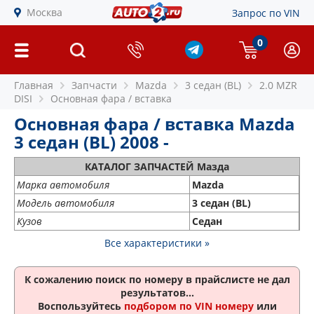
Москва
Запрос по VIN
0
Главная
Запчасти
Mazda
3 седан (BL)
2.0 MZR
DISI
Основная фара / вставка
Основная фара / вставка Mazda
3 седан (BL) 2008 -
КАТАЛОГ ЗАПЧАСТЕЙ Мазда
Марка автомобиля
Mazda
Модель автомобиля
3 седан (BL)
Кузов
Седан
Все характеристики »
К сожалению поиск по номеру
в прайслисте не дал
результатов...
Воспользуйтесь
подбором по VIN номеру
или