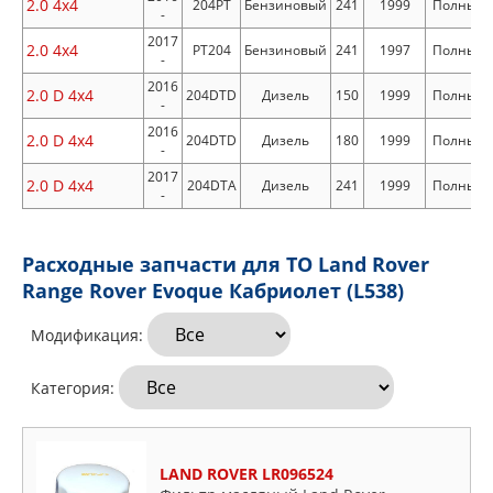
2.0 4x4
204PT
Бензиновый
241
1999
Полный
-
2017
2.0 4x4
PT204
Бензиновый
241
1997
Полный
-
2016
2.0 D 4x4
204DTD
Дизель
150
1999
Полный
-
2016
2.0 D 4x4
204DTD
Дизель
180
1999
Полный
-
2017
2.0 D 4x4
204DTA
Дизель
241
1999
Полный
-
Расходные запчасти для ТО Land Rover
Range Rover Evoque Кабриолет (L538)
Модификация:
Категория:
LAND ROVER LR096524