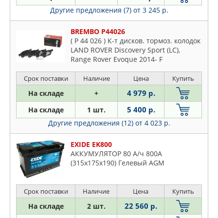
Другие предложения (7)
от 3 245 р.
BREMBO P44026
( P 44 026 ) К-т дисков. тормоз. колодок
LAND ROVER Discovery Sport (LC),
Range Rover Evoque 2014- F
Срок поставки
Наличие
Цена
Купить
4 979 р.
На складе
+
5 400 р.
На складе
1 шт.
Другие предложения (12)
от 4 023 р.
EXIDE EK800
АККУМУЛЯТОР 80 А/ч 800A
(315x175x190) Гелевый AGM
Срок поставки
Наличие
Цена
Купить
22 560 р.
На складе
2 шт.