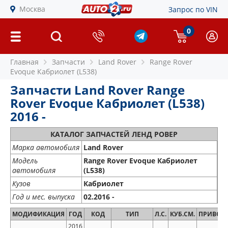
Москва
Запрос по VIN
0
Главная
Запчасти
Land Rover
Range Rover
Evoque Кабриолет (L538)
Запчасти Land Rover Range
Rover Evoque Кабриолет (L538)
2016 -
КАТАЛОГ ЗАПЧАСТЕЙ ЛЕНД РОВЕР
Марка автомобиля
Land Rover
Модель
Range Rover Evoque Кабриолет
автомобиля
(L538)
Кузов
Кабриолет
Год и мес. выпуска
02.2016 -
МОДИФИКАЦИЯ
ГОД
КОД
ТИП
Л.С.
КУБ.СМ.
ПРИВОД
2016