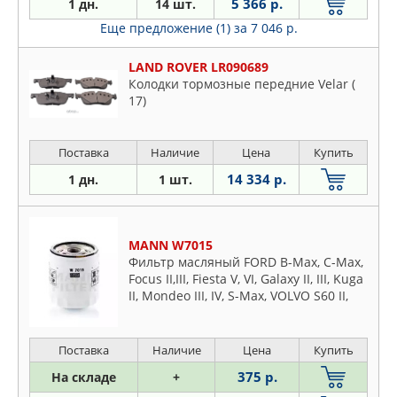
5 366 р.
1 дн.
14 шт.
Еще предложение (1)
за 7 046 р.
LAND ROVER LR090689
Колодки тормозные передние Velar (
17)
Поставка
Наличие
Цена
Купить
14 334 р.
1 дн.
1 шт.
MANN W7015
Фильтр масляный FORD B-Max, C-Max,
Focus II,III, Fiesta V, VI, Galaxy II, III, Kuga
II, Mondeo III, IV, S-Max, VOLVO S60 II,
S80 II, V70 II, XC60, Jaguar XE, XF. XJ,
LAND ROVER Discovery Sport,
Freelander II, Range Rover Evogue
Поставка
Наличие
Цена
Купить
375 р.
На складе
+