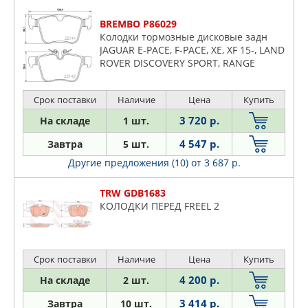
BREMBO P86029
Колодки тормозные дисковые задн
JAGUAR E-PACE, F-PACE, XE, XF 15-, LAND
ROVER DISCOVERY SPORT, RANGE
ROVER EVOQUE 11-, VELAR 17-, VOLVO
V60 II, V90 II, XC60 II 14-
Срок поставки
Наличие
Цена
Купить
3 720 р.
На складе
1 шт.
4 547 р.
Завтра
5 шт.
Другие предложения (10)
от 3 687 р.
TRW GDB1683
КОЛОДКИ ПЕРЕД FREEL 2
Срок поставки
Наличие
Цена
Купить
4 200 р.
На складе
2 шт.
3 414 р.
Завтра
10 шт.