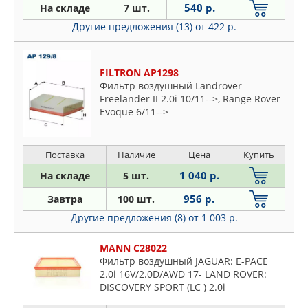
540 р.
На складе
7 шт.
Другие предложения (13)
от 422 р.
FILTRON AP1298
Фильтр воздушный Landrover
Freelander II 2.0i 10/11-->, Range Rover
Evoque 6/11-->
Поставка
Наличие
Цена
Купить
1 040 р.
На складе
5 шт.
956 р.
Завтра
100 шт.
Другие предложения (8)
от 1 003 р.
MANN C28022
Фильтр воздушный JAGUAR: E-PACE
2.0i 16V/2.0D/AWD 17- LAND ROVER:
DISCOVERY SPORT (LC ) 2.0i
16V/2.0D/4x4 14-, RANGE ROVER