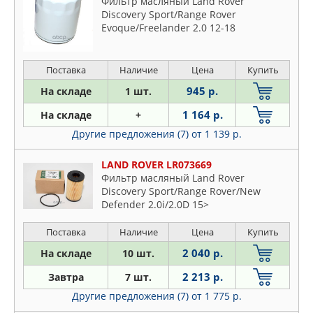
Фильтр масляный Land Rover
Discovery Sport/Range Rover
Evoque/Freelander 2.0 12-18
Поставка
Наличие
Цена
Купить
945 р.
На складе
1 шт.
1 164 р.
На складе
+
Другие предложения (7)
от 1 139 р.
LAND ROVER LR073669
Фильтр масляный Land Rover
Discovery Sport/Range Rover/New
Defender 2.0i/2.0D 15>
Поставка
Наличие
Цена
Купить
2 040 р.
На складе
10 шт.
2 213 р.
Завтра
7 шт.
Другие предложения (7)
от 1 775 р.