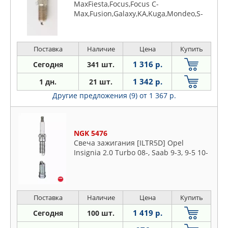
MaxFiesta,Focus,Focus C-
Max,Fusion,Galaxy,KA,Kuga,Mondeo,S-
Max/Mazda2,3,5,6,CX-
7,Tribute/Opel/VOLVO C30,S40,V50
Поставка
Наличие
Цена
Купить
1 316 р.
Сегодня
341 шт.
1 342 р.
1 дн.
21 шт.
Другие предложения (9)
от 1 367 р.
NGK 5476
Свеча зажигания [ILTR5D] Opel
Insignia 2.0 Turbo 08-, Saab 9-3, 9-5 10-
Поставка
Наличие
Цена
Купить
1 419 р.
Сегодня
100 шт.