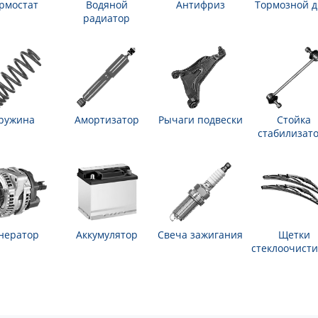
рмостат
Водяной
Антифриз
Тормозной д
радиатор
ружина
Амортизатор
Рычаги подвески
Стойка
стабилизат
нератор
Аккумулятор
Свеча зажигания
Щетки
стеклоочисти