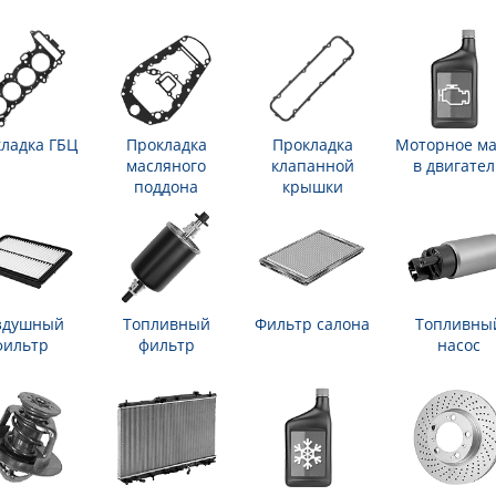
ладка ГБЦ
Прокладка
Прокладка
Моторное ма
масляного
клапанной
в двигател
поддона
крышки
здушный
Топливный
Фильтр салона
Топливны
фильтр
фильтр
насос