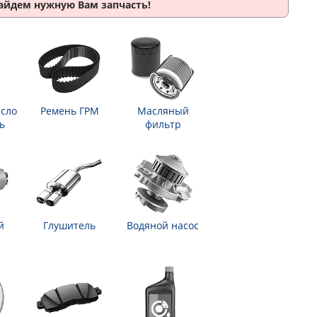
найдем нужную Вам запчасть!
сло
Ремень ГРМ
Масляный
ь
фильтр
й
Глушитель
Водяной насос