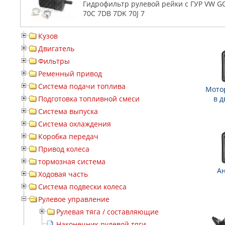
Гидрофильтр рулевой рейки с ГУР VW GOL
70C 7DB 7DK 70J 7
Кузов
Двигатель
Фильтры
Ременный привод
Система подачи топлива
Мото
Подготовка топливной смеси
в д
Система выпуска
Система охлаждения
Коробка передач
Привод колеса
тормозная система
А
Ходовая часть
Система подвески колеса
Рулевое управление
Рулевая тяга / составляющие
Наконечник рулевой тяги