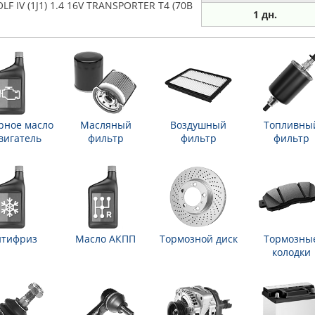
F IV (1J1) 1.4 16V TRANSPORTER T4 (70B
1 дн.
рное масло
Масляный
Воздушный
Топливны
вигатель
фильтр
фильтр
фильтр
нтифриз
Масло АКПП
Тормозной диск
Тормозны
колодки