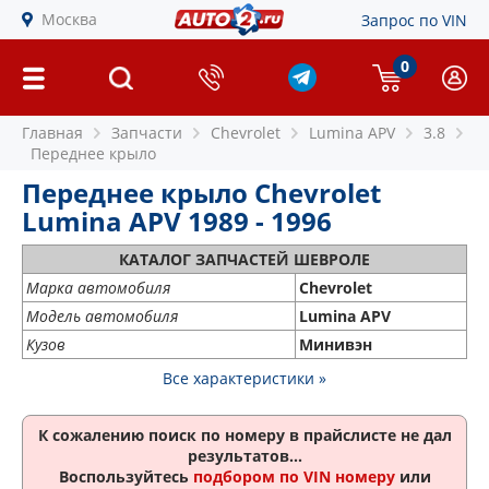
Москва
Запрос по VIN
0
Главная
Запчасти
Chevrolet
Lumina APV
3.8
Переднее крыло
Переднее крыло Chevrolet
Lumina APV 1989 - 1996
КАТАЛОГ ЗАПЧАСТЕЙ ШЕВРОЛЕ
Марка автомобиля
Chevrolet
Модель автомобиля
Lumina APV
Кузов
Минивэн
Все характеристики »
К сожалению поиск по номеру
в прайслисте не дал
результатов...
Воспользуйтесь
подбором по VIN номеру
или