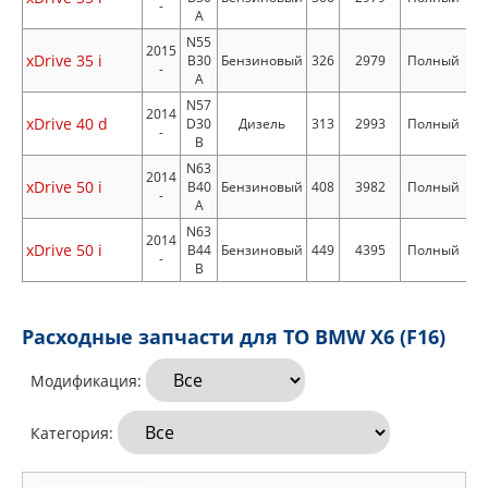
-
A
N55
2015
xDrive 35 i
B30
Бензиновый
326
2979
Полный
-
A
N57
2014
xDrive 40 d
D30
Дизель
313
2993
Полный
-
B
N63
2014
xDrive 50 i
B40
Бензиновый
408
3982
Полный
-
A
N63
2014
xDrive 50 i
B44
Бензиновый
449
4395
Полный
-
B
Расходные запчасти для ТО BMW X6 (F16)
Модификация:
Категория: