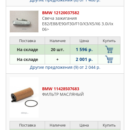
BMW 12120037582
Свеча зажигания
E82/E88/E90/F30/F10/X3/X5/X6 3.0i/ix
06>
Поставка
Наличие
Цена
Купить
1 596 р.
На складе
20 шт.
2 001 р.
На складе
+
Другие предложения (9)
от 2 044 р.
BMW 11428507683
ФИЛЬТР МАСЛЯНЫЙ
Поставка
Наличие
Цена
Купить