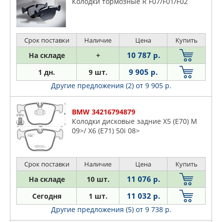
Колодки тормозные R F07/F01/F02
Срок поставки
Наличие
Цена
Купить
10 787 р.
На складе
+
9 905 р.
1 дн.
9 шт.
Другие предложения (2)
от 9 905 р.
BMW 34216794879
Колодки дисковые задние X5 (E70) M
09>/ X6 (E71) 50i 08>
Срок поставки
Наличие
Цена
Купить
11 076 р.
На складе
10 шт.
11 032 р.
Сегодня
1 шт.
Другие предложения (5)
от 9 738 р.