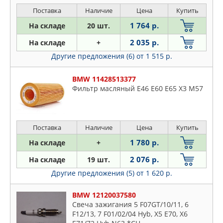
Поставка
Наличие
Цена
Купить
1 764 р.
На складе
20 шт.
2 035 р.
На складе
+
Другие предложения (6)
от 1 515 р.
BMW 11428513377
Фильтр масляный Е46 E60 E65 X3 M57
Поставка
Наличие
Цена
Купить
1 780 р.
На складе
+
2 076 р.
На складе
19 шт.
Другие предложения (5)
от 1 620 р.
BMW 12120037580
Свеча зажигания 5 F07GT/10/11, 6
F12/13, 7 F01/02/04 Hyb, X5 E70, X6