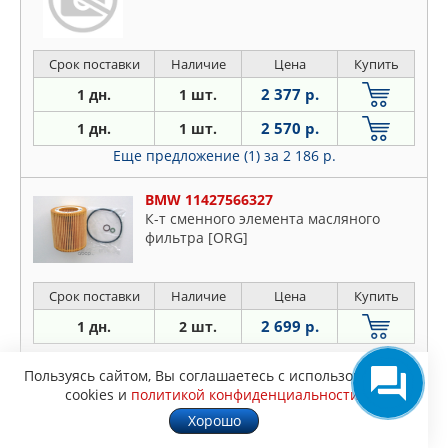
Срок поставки
Наличие
Цена
Купить
2 377 р.
1 дн.
1 шт.
2 570 р.
1 дн.
1 шт.
Еще предложение (1)
за 2 186 р.
BMW 11427566327
К-т сменного элемента масляного
фильтра [ORG]
Срок поставки
Наличие
Цена
Купить
2 699 р.
1 дн.
2 шт.
Пользуясь сайтом, Вы соглашаетесь с использованием
BMW 13327793672
cookies и
политикой конфиденциальности
.
СМЕННЫЙ ЭЛЕМЕНТ ТОПЛИВНОГО
ФИЛЬТРА
Хорошо