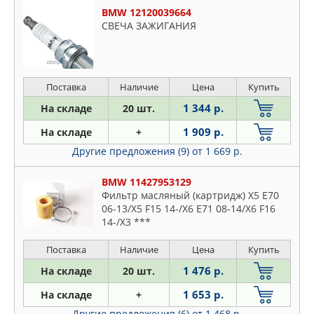
BMW 12120039664
СВЕЧА ЗАЖИГАНИЯ
Поставка
Наличие
Цена
Купить
1 344 р.
На складе
20 шт.
1 909 р.
На складе
+
Другие предложения (9)
от 1 669 р.
BMW 11427953129
Фильтр масляный (картридж) X5 E70
06-13/X5 F15 14-/X6 E71 08-14/X6 F16
14-/X3 ***
Поставка
Наличие
Цена
Купить
1 476 р.
На складе
20 шт.
1 653 р.
На складе
+
Другие предложения (6)
от 1 468 р.