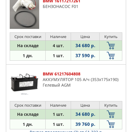
BMW 16117217261
БЕНЗОНАСОС F01
Срок поставки
Наличие
Цена
Купить
34 680 р.
На складе
4 шт.
37 590 р.
1 дн.
1 шт.
BMW 61217604808
АККУМУЛЯТОР 105 А/ч (353x175x190)
Гелевый AGM
Срок поставки
Наличие
Цена
Купить
34 680 р.
На складе
1 шт.
39 760 р.
1 дн.
1 шт.