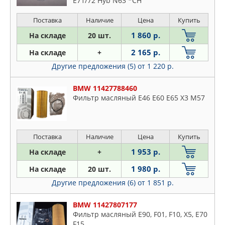
E71/72 Hyb N63 *CH
Поставка
Наличие
Цена
Купить
1 860 р.
На складе
20 шт.
2 165 р.
На складе
+
Другие предложения (5)
от 1 220 р.
BMW 11427788460
Фильтр масляный Е46 E60 E65 X3 M57
Поставка
Наличие
Цена
Купить
1 953 р.
На складе
+
1 980 р.
На складе
20 шт.
Другие предложения (6)
от 1 851 р.
BMW 11427807177
Фильтр масляный E90, F01, F10, X5, E70
F15