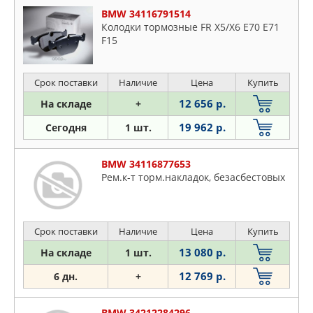
BMW 34116791514
Колодки тормозные FR X5/X6 E70 E71
F15
Срок поставки
Наличие
Цена
Купить
12 656 р.
На складе
+
19 962 р.
Сегодня
1 шт.
BMW 34116877653
Рем.к-т торм.накладок, безасбестовых
Срок поставки
Наличие
Цена
Купить
13 080 р.
На складе
1 шт.
12 769 р.
6 дн.
+
BMW 34212284296