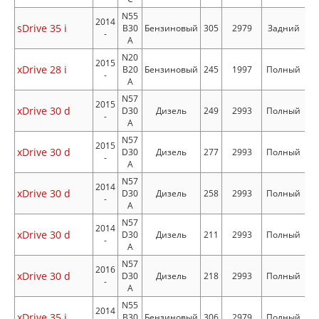
N55
2014
sDrive 35 i
B30
Бензиновый
305
2979
Задний
-
A
N20
2015
xDrive 28 i
B20
Бензиновый
245
1997
Полный
-
A
N57
2015
xDrive 30 d
D30
Дизель
249
2993
Полный
-
A
N57
2015
xDrive 30 d
D30
Дизель
277
2993
Полный
-
A
N57
2014
xDrive 30 d
D30
Дизель
258
2993
Полный
-
A
N57
2014
xDrive 30 d
D30
Дизель
211
2993
Полный
-
A
N57
2016
xDrive 30 d
D30
Дизель
218
2993
Полный
-
A
N55
2014
xDrive 35 i
B30
Бензиновый
306
2979
Полный