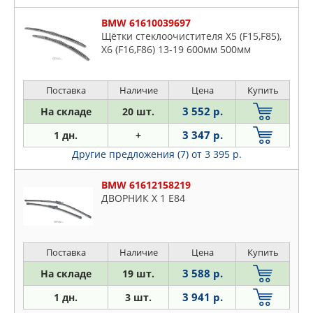
BMW 61610039697
Щётки стеклоочистителя X5 (F15,F85),
X6 (F16,F86) 13-19 600мм 500мм
Поставка
Наличие
Цена
Купить
3 552 р.
На складе
20 шт.
3 347 р.
1 дн.
+
Другие предложения (7)
от 3 395 р.
BMW 61612158219
ДВОРНИК Х 1 E84
Поставка
Наличие
Цена
Купить
3 588 р.
На складе
19 шт.
3 941 р.
1 дн.
3 шт.