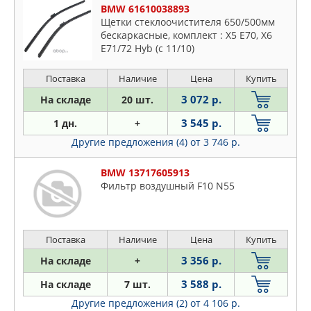
BMW 61610038893
Щетки стеклоочистителя 650/500мм
бескаркасные, комплект : X5 E70, X6
E71/72 Hyb (с 11/10)
Поставка
Наличие
Цена
Купить
3 072 р.
На складе
20 шт.
3 545 р.
1 дн.
+
Другие предложения (4)
от 3 746 р.
BMW 13717605913
Фильтр воздушный F10 N55
Поставка
Наличие
Цена
Купить
3 356 р.
На складе
+
3 588 р.
На складе
7 шт.
Другие предложения (2)
от 4 106 р.