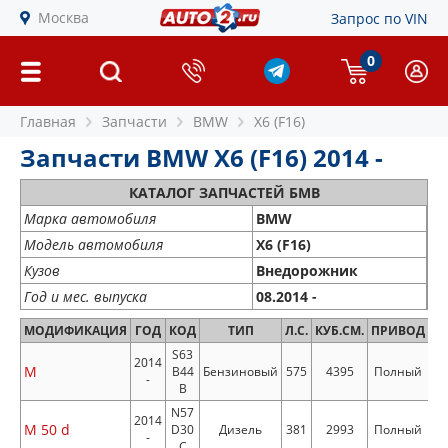
Москва
Запрос по VIN
0
Главная
Запчасти
BMW
X6 (F16)
Запчасти BMW X6 (F16) 2014 -
КАТАЛОГ ЗАПЧАСТЕЙ БМВ
Марка автомобиля
BMW
Модель автомобиля
X6 (F16)
Кузов
Внедорожник
Год и мес. выпуска
08.2014 -
МОДИФИКАЦИЯ
ГОД
КОД
ТИП
Л.С.
КУБ.СМ.
ПРИВОД
S63
2014
M
B44
Бензиновый
575
4395
Полный
-
B
N57
2014
M 50 d
D30
Дизель
381
2993
Полный
-
C