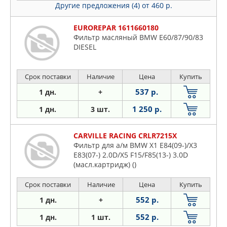
Другие предложения (4)
от 460 р.
EUROREPAR 1611660180
Фильтр масляный BMW E60/87/90/83
DIESEL
Срок поставки
Наличие
Цена
Купить
537 р.
1 дн.
+
1 250 р.
1 дн.
3 шт.
CARVILLE RACING CRLR7215X
Фильтр для а/м BMW X1 E84(09-)/X3
E83(07-) 2.0D/X5 F15/F85(13-) 3.0D
(масл.картридж) ()
Срок поставки
Наличие
Цена
Купить
552 р.
1 дн.
+
552 р.
1 дн.
1 шт.