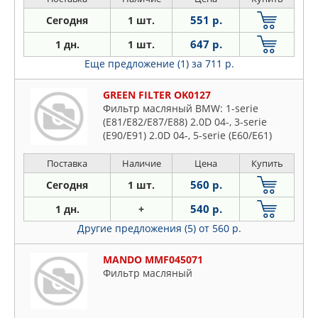
551 р.
Сегодня
1 шт.
647 р.
1 дн.
1 шт.
Еще предложение (1)
за 711 р.
GREEN FILTER OK0127
Фильтр масляный BMW: 1-serie
(E81/E82/E87/E88) 2.0D 04-, 3-serie
(E90/E91) 2.0D 04-, 5-serie (E60/E61)
2.0D 05-, X1 (E84) 2.0D 09-, X3 (E83) 2.0D
07- (mtrs. N47D20..)
Поставка
Наличие
Цена
Купить
560 р.
Сегодня
1 шт.
540 р.
1 дн.
+
Другие предложения (5)
от 560 р.
MANDO MMF045071
Фильтр масляный