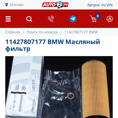
Москва
Запрос по VIN
0
Главная
Поиск по номеру
11427807177 BMW
11427807177 BMW Масляный
фильтр