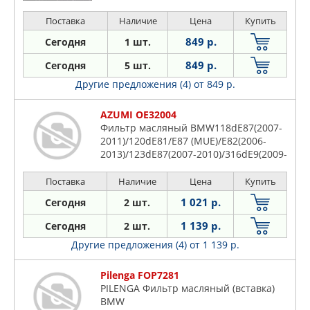
Поставка
Наличие
Цена
Купить
849 р.
Сегодня
1 шт.
849 р.
Сегодня
5 шт.
Другие предложения (4)
от 849 р.
AZUMI OE32004
Фильтр масляный BMW118dE87(2007-
2011)/120dE81/E87 (MUE)/E82(2006-
2013)/123dE87(2007-2010)/316dE9(2009-
2012)/318dE9(2007-
2014)/320dE9/E90(2005-201
Поставка
Наличие
Цена
Купить
1 021 р.
Сегодня
2 шт.
1 139 р.
Сегодня
2 шт.
Другие предложения (4)
от 1 139 р.
Pilenga FOP7281
PILENGA Фильтр масляный (вставка)
BMW