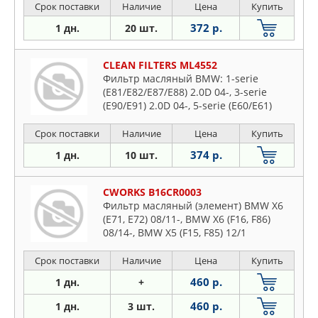
Срок поставки
Наличие
Цена
Купить
372 р.
1 дн.
20 шт.
CLEAN FILTERS ML4552
Фильтр масляный BMW: 1-serie
(E81/E82/E87/E88) 2.0D 04-, 3-serie
(E90/E91) 2.0D 04-, 5-serie (E60/E61)
2.0D 05-, X1 (E84) 2.0D 09-, X3 (E83) 2.0D
07- (mtrs. N47D20..)
Срок поставки
Наличие
Цена
Купить
374 р.
1 дн.
10 шт.
CWORKS B16CR0003
Фильтр масляный (элемент) BMW X6
(E71, E72) 08/11-, BMW X6 (F16, F86)
08/14-, BMW X5 (F15, F85) 12/1
Срок поставки
Наличие
Цена
Купить
460 р.
1 дн.
+
460 р.
1 дн.
3 шт.