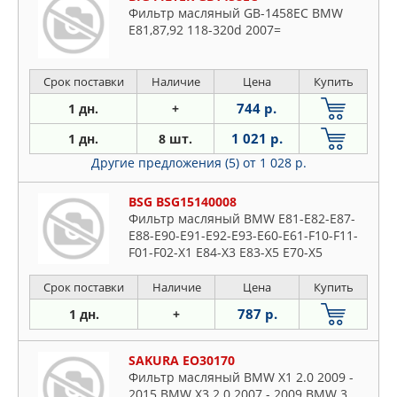
Фильтр масляный GB-1458EC BMW
E81,87,92 118-320d 2007=
Срок поставки
Наличие
Цена
Купить
744 р.
1 дн.
+
1 021 р.
1 дн.
8 шт.
Другие предложения (5)
от 1 028 р.
BSG BSG15140008
Фильтр масляный BMW E81-E82-E87-
E88-E90-E91-E92-E93-E60-E61-F10-F11-
F01-F02-X1 E84-X3 E83-X5 E70-X5
Срок поставки
Наличие
Цена
Купить
787 р.
1 дн.
+
SAKURA EO30170
Фильтр масляный BMW X1 2.0 2009 -
2015 BMW X3 2.0 2007 - 2009 BMW 3