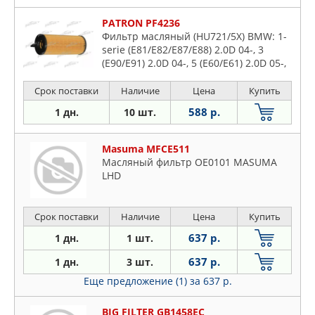
PATRON PF4236
Фильтр масляный (HU721/5X) BMW: 1-
serie (E81/E82/E87/E88) 2.0D 04-, 3
(E90/E91) 2.0D 04-, 5 (E60/E61) 2.0D 05-,
X1 (E84) 2.0D 09-, X3 (E83) 2.0D 07-
(mtrs. N47D20..)
Срок поставки
Наличие
Цена
Купить
588 р.
1 дн.
10 шт.
Masuma MFCE511
Масляный фильтр OE0101 MASUMA
LHD
Срок поставки
Наличие
Цена
Купить
637 р.
1 дн.
1 шт.
637 р.
1 дн.
3 шт.
Еще предложение (1)
за 637 р.
BIG FILTER GB1458EC