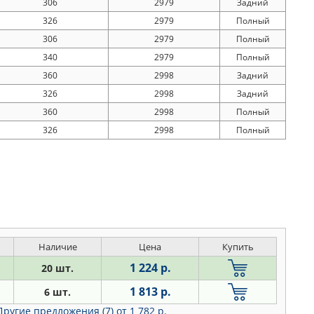
306
2979
Задний
326
2979
Полный
306
2979
Полный
340
2979
Полный
360
2998
Задний
326
2998
Задний
360
2998
Полный
326
2998
Полный
Наличие
Цена
Купить
1 224 р.
20 шт.
1 813 р.
6 шт.
Другие предложения (7)
от 1 782 р.