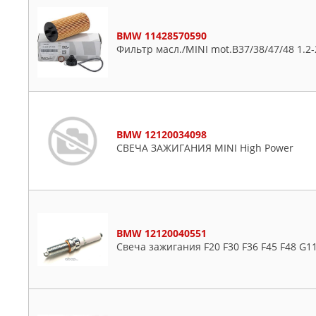
BMW 11428570590
Фильтр масл./MINI mot.B37/38/47/48 1.2-
BMW 12120034098
СВЕЧА ЗАЖИГАНИЯ MINI High Power
BMW 12120040551
Свеча зажигания F20 F30 F36 F45 F48 G1