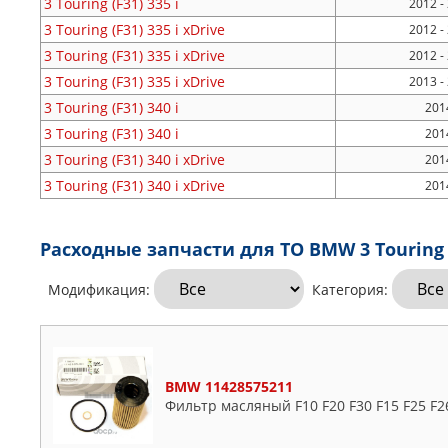
3 Touring (F31)
335 i
2012 -
3 Touring (F31)
335 i xDrive
2012 -
3 Touring (F31)
335 i xDrive
2012 -
3 Touring (F31)
335 i xDrive
2013 -
3 Touring (F31)
340 i
2014
3 Touring (F31)
340 i
2014
3 Touring (F31)
340 i xDrive
2014
3 Touring (F31)
340 i xDrive
2014
Расходные запчасти для ТО BMW 3 Touring 
Модификация:
Категория:
BMW 11428575211
Фильтр масляный F10 F20 F30 F15 F25 F