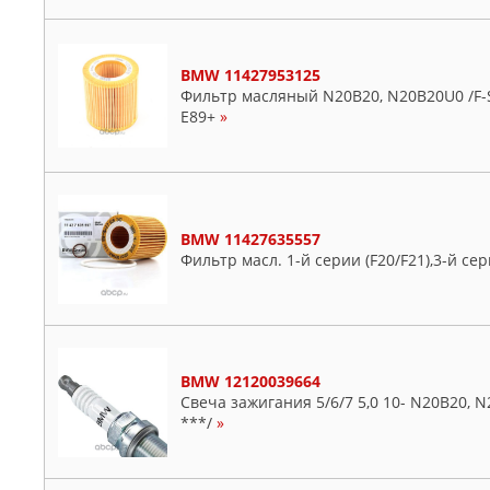
BMW 11427953125
Фильтр масляный N20B20, N20B20U0 /F-Seri
E89+
»
BMW 11427635557
Фильтр масл. 1-й серии (F20/F21),3-й сер
BMW 12120039664
Свеча зажигания 5/6/7 5,0 10- N20B20,
***/
»