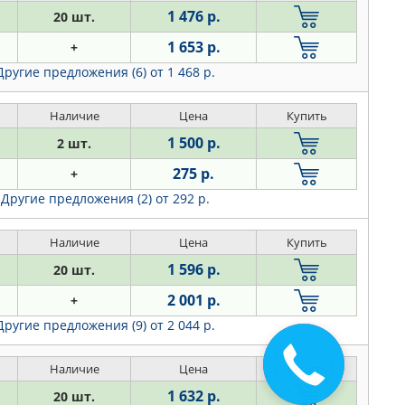
1 476 р.
20 шт.
1 653 р.
+
Другие предложения (6)
от 1 468 р.
Наличие
Цена
Купить
1 500 р.
2 шт.
275 р.
+
Другие предложения (2)
от 292 р.
Наличие
Цена
Купить
1 596 р.
20 шт.
2 001 р.
+
Другие предложения (9)
от 2 044 р.
Закажите
Наличие
Цена
Купить
звонок
1 632 р.
20 шт.