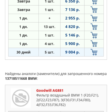
6 350 р.
Завтра
1 шт.
7 136 р.
Завтра
1 шт.
2 955 р.
1
дн.
+
4 820 р.
1
дн.
13 шт.
5 146 р.
1
дн.
1 шт.
5 900 р.
1
дн.
4 шт.
9 004 р.
30 дней
5 шт.
Найдены аналоги (заменители) для запрошенного номера
13718511668
BMW
:
Goodwill AG881
Фильтр воздушный BMW 1 (F20,F21),
2(F22,F23,F87), 3(F30,F31,F34,F80),
4(F32,F33,F36,F82)