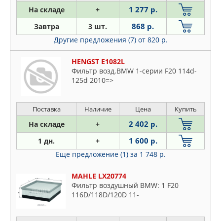
1 277 р.
На складе
+
868 р.
Завтра
3 шт.
Другие предложения (7)
от 820 р.
HENGST E1082L
Фильтр возд.BMW 1-серии F20 114d-
125d 2010=>
Поставка
Наличие
Цена
Купить
2 402 р.
На складе
+
1 600 р.
1 дн.
+
Еще предложение (1)
за 1 748 р.
MAHLE LX20774
Фильтр воздушный BMW: 1 F20
116D/118D/120D 11-