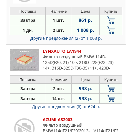
Поставка
Наличие
Цена
Купить
861 р.
Завтра
1 шт.
1 008 р.
1 дн.
2 шт.
Другие предложения (2)
от 1 008 р.
LYNXAUTO LA1944
Фильтр воздушный BMW 114D-
125D(F20, 21) 10>, 218D-228(F22, 23)
14>, 316D-325D(F30-35) 11>, 420D-
425D(F33) 13>
Поставка
Наличие
Цена
Купить
938 р.
Завтра
2 шт.
938 р.
Завтра
14 шт.
Другие предложения (6)
от 624 р.
AZUMI A32003
Фильтр воздушный
BMW114dF21/F20(2012-...)/114dF21/F20(2012-.