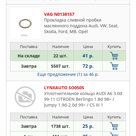
VAG N0138157
Прокладка сливной пробки
маслянного поддона Audi, VW, Seat,
Skoda, Ford, MB, Opel
Поставка
Наличие
Цена
Купить
41 р.
На складе
22 шт.
72 р.
Завтра
5507 шт.
Еще предложение (1)
за 46 р.
LYNXAUTO SO0505
Уплотнительное кольцо AUDI A6 3.0d
99-11 CITROEN Berlingo 1.8d 98> /
Jumpy 1.9d-2.0d 99> / C5 III 1
Поставка
Наличие
Цена
Купить
25 р.
Завтра
1738 шт.