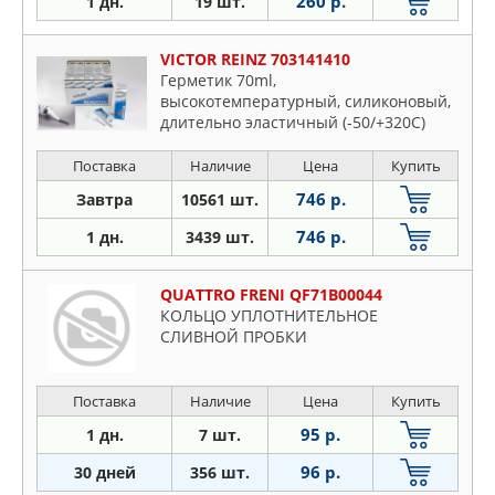
260 р.
1 дн.
19 шт.
VICTOR REINZ 703141410
Герметик 70ml,
высокотемпературный, силиконовый,
длительно эластичный (-50/+320C)
Поставка
Наличие
Цена
Купить
746 р.
Завтра
10561 шт.
746 р.
1 дн.
3439 шт.
QUATTRO FRENI QF71B00044
КОЛЬЦО УПЛОТНИТЕЛЬНОЕ
СЛИВНОЙ ПРОБКИ
Поставка
Наличие
Цена
Купить
95 р.
1 дн.
7 шт.
96 р.
30 дней
356 шт.