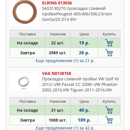
ELRING 813036
SAS3130270 прокладка сливной
пробкиPeugeot 405/406/306,Citroen
Xantia/ZX D14 89>
Поставка
Наличие
Цена
Купить
19 р.
На складе
22 шт.
26 р.
Завтра
2989 шт.
Еще предложение (1)
за 21 р.
VAG N0138158
Прокладка сливной пробки VW Golf VII
2012>,VW Passat CC 2008>,VW Phaeton
2002-2016,VW Tiguan 2011-2016,VW
Touareg 2010>,VW Touareg 2002-
2010,VW Transporter T5 2003-2015
Поставка
Наличие
Цена
Купить
40 р.
На складе
21 шт.
189 р.
Завтра
1008 шт.
Еще предложение (1)
за 42 р.