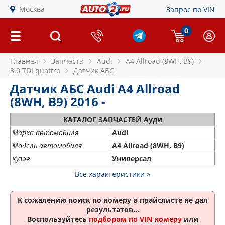
Москва
Запрос по VIN
0
Главная
Запчасти
Audi
A4 Allroad (8WH, B9)
3.0 TDI quattro
Датчик АБС
Датчик АБС Audi A4 Allroad
(8WH, B9) 2016 -
КАТАЛОГ ЗАПЧАСТЕЙ Ауди
Марка автомобиля
Audi
Модель автомобиля
A4 Allroad (8WH, B9)
Кузов
Универсал
Все характеристики »
К сожалению поиск по номеру
в прайслисте не дал
результатов...
Воспользуйтесь
подбором по VIN номеру
или