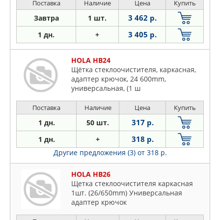
Поставка
Наличие
Цена
Купить
3 462 р.
Завтра
1 шт.
3 405 р.
1 дн.
+
HOLA HB24
Щётка стеклоочистителя, каpкасная,
адаптеp кpючок, 24 600mm,
унивеpсальная, (1 ш
Поставка
Наличие
Цена
Купить
317 р.
1 дн.
50 шт.
318 р.
1 дн.
+
Другие предложения (3)
от 318 р.
HOLA HB26
Щетка стеклоочистителя каркасная
1шт. (26/650mm) Универсальная
адаптер крючок