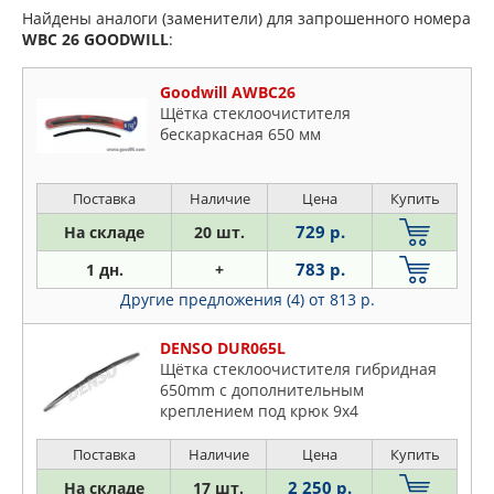
Найдены аналоги (заменители) для запрошенного номера
WBC 26
GOODWILL
:
Goodwill AWBC26
Щётка стеклоочистителя
бескаркасная 650 мм
Поставка
Наличие
Цена
Купить
729 р.
На складе
20 шт.
783 р.
1 дн.
+
Другие предложения (4)
от 813 р.
DENSO DUR065L
Щётка стеклоочистителя гибридная
650mm c дополнительным
креплением под крюк 9x4
Поставка
Наличие
Цена
Купить
2 250 р.
На складе
17 шт.