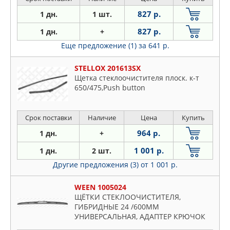
827 р.
1 дн.
1 шт.
827 р.
1 дн.
+
Еще предложение (1)
за 641 р.
STELLOX 201613SX
Щетка стеклоочистителя плоск. к-т
650/475,Push button
Срок поставки
Наличие
Цена
Купить
964 р.
1 дн.
+
1 001 р.
1 дн.
2 шт.
Другие предложения (3)
от 1 001 р.
WEEN 1005024
ЩЁТКИ СТЕКЛООЧИСТИТЕЛЯ,
ГИБРИДНЫЕ 24 /600MM
УНИВЕРСАЛЬНАЯ, АДАПТЕР КРЮЧОК