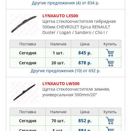
Другие предложения (4)
от 834 р.
LYNXAUTO LX500
Щетка стеклоочистителя гибридная
500мм CHEVROLET Epica RENAULT
Duster / Logan / Sandero / Clio I /
Поставка
Наличие
Цена
Купить
845 р.
Сегодня
1 шт.
878 р.
Сегодня
20 шт.
Другие предложения (10)
от 692 р.
LYNXAUTO LW500
Щетка стеклоочистителя зимняя,
универсальная 500mm/20''
Поставка
Наличие
Цена
Купить
852 р.
Сегодня
70 шт.
884 р.
Сегодня
5 шт.