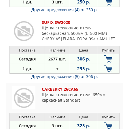
250 р.
1 дн.
3 шт.
Другие предложения (4)
от 250 р.
SUFIX SW2020
Щетка стеклоочистителя
бескаркасная, 500мм (L=500 ММ)
CHERY A5|ELARA|FORA 09> / AMULET
06> / AMULET
Поставка
Наличие
Цена
Купить
306 р.
Сегодня
2677 шт.
295 р.
1 дн.
+
Другие предложения (5)
от 306 р.
CARBERRY 26CA65
Щетка стеклоочистителя 650мм
каркасная Standart
Поставка
Наличие
Цена
Купить
325 р.
Сегодня
3 шт.