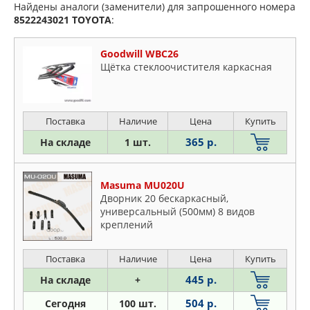
Найдены аналоги (заменители) для запрошенного номера
8522243021
TOYOTA
:
Goodwill WBC26
Щётка стеклоочистителя каркасная
Поставка
Наличие
Цена
Купить
365 р.
На складе
1 шт.
Masuma MU020U
Дворник 20 бескаркасный,
универсальный (500мм) 8 видов
креплений
Поставка
Наличие
Цена
Купить
445 р.
На складе
+
504 р.
Сегодня
100 шт.