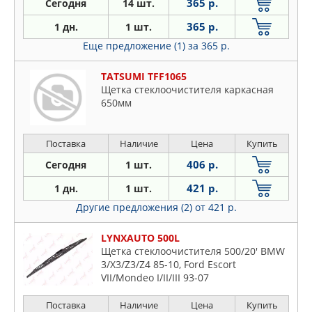
365 р.
Сегодня
14 шт.
365 р.
1 дн.
1 шт.
Еще предложение (1)
за 365 р.
TATSUMI TFF1065
Щетка стеклоочистителя каркасная
650мм
Поставка
Наличие
Цена
Купить
406 р.
Сегодня
1 шт.
421 р.
1 дн.
1 шт.
Другие предложения (2)
от 421 р.
LYNXAUTO 500L
Щетка стеклоочистителя 500/20' BMW
3/X3/Z3/Z4 85-10, Ford Escort
VII/Mondeo I/II/III 93-07
Поставка
Наличие
Цена
Купить