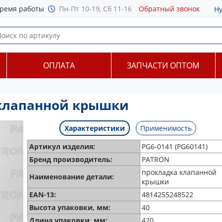
ремя работы
Пн-Пт 10-19, Сб 11-16
Обратный звонок
Н
ОПЛАТА
ЗАПЧАСТИ ОПТОМ
 клапанной крышки
Характеристики
Применимость
Артикул изделия:
PG6-0141 (PG60141)
Бренд производитель:
PATRON
прокладка клапанной
Наименование детали:
крышки
EAN-13:
4814255248522
Высота упаковки, мм:
40
Длина упаковки, мм:
420