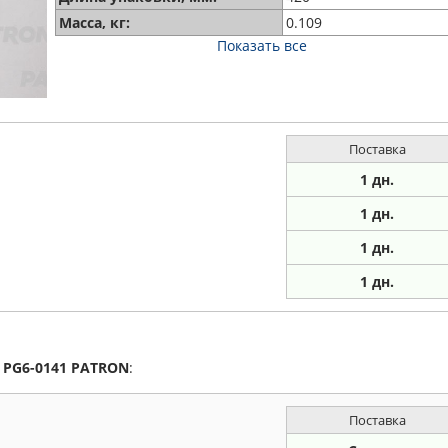
Масса, кг:
0.109
Показать все
Поставка
1 дн.
1 дн.
1
дн.
1
дн.
а
PG6-0141
PATRON
:
Поставка