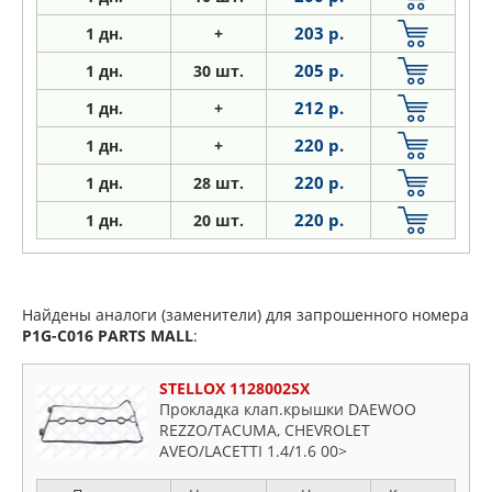
203 р.
1
дн.
+
205 р.
1
дн.
30 шт.
212 р.
1
дн.
+
220 р.
1
дн.
+
220 р.
1
дн.
28 шт.
220 р.
1
дн.
20 шт.
Найдены аналоги (заменители) для запрошенного номера
P1G-C016
PARTS MALL
:
STELLOX 1128002SX
Прокладка клап.крышки DAEWOO
REZZO/TACUMA, CHEVROLET
AVEO/LACETTI 1.4/1.6 00>