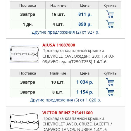
Поставка
Наличие
Цена
Купить
811 р.
Завтра
16 шт.
890 р.
1 дн.
4 шт.
Другие предложения (2)
от 927 р.
AJUSA 11087800
Прокладка клапанной крышки
CHEVROLET:AVEOседан(T200) 1.4 03-
08,AVEOседан(T250,T255) 1.4/1.6
05-,CRUZE(J300) 1.6
09-,CRUZEНаклоннаязадняячасть(J305)
Поставка
Наличие
Цена
Купить
1.6 11-
1 034 р.
Завтра
10 шт.
1 154 р.
Завтра
8 шт.
Другие предложения (5)
от 1 020 р.
VICTOR REINZ 715411600
Прокладка клапанной крышки
CHEVROLET AVEO, CRUZE, LACETTI /
DAEWOO LANOS, NUBIRA 1.4/1.6