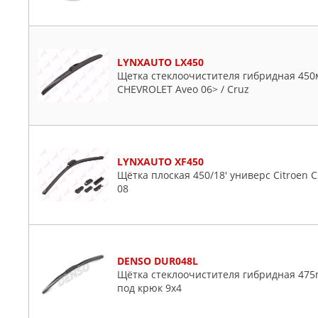
LYNXAUTO LX450
Щетка стеклоочистителя гибридная 450м
CHEVROLET Aveo 06> / Cruz
LYNXAUTO XF450
Щётка плоская 450/18' универс Citroen C3
08
DENSO DUR048L
Щётка стеклоочистителя гибридная 47
под крюк 9x4