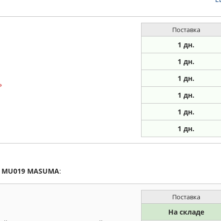
Поставка
1 дн.
1 дн.
1
дн.
»
1
дн.
1
дн.
1
дн.
а
MU019
MASUMA
:
Поставка
На складе