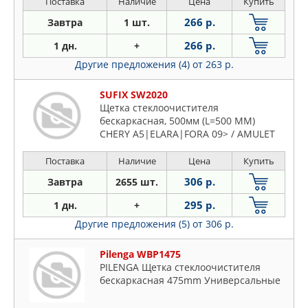
Поставка
Наличие
Цена
Купить
266 р.
Завтра
1 шт.
266 р.
1 дн.
+
Другие предложения (4)
от 263 р.
SUFIX SW2020
Щетка стеклоочистителя
бескаркасная, 500мм (L=500 ММ)
CHERY A5|ELARA|FORA 09> / AMULET
06> / AMULET
Поставка
Наличие
Цена
Купить
306 р.
Завтра
2655 шт.
295 р.
1 дн.
+
Другие предложения (5)
от 306 р.
Pilenga WBP1475
PILENGA Щетка стеклоочистителя
бескаркасная 475mm Универсальные