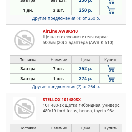
250 р.
Завтра
587 шт.
250 р.
1 дн.
3 шт.
Другие предложения (4)
от 250 р.
AirLine AWBK510
Щетка стеклоочистителя каркас
500мм (20) 3 адаптера (AWB-K-510)
Поставка
Наличие
Цена
Купить
252 р.
Завтра
7 шт.
274 р.
Завтра
1 шт.
Другие предложения (7)
от 264 р.
STELLOX 101480SX
101 480-sx щетка гибридная, универс.
480/19 ford focus, honda, toyota 98>
Поставка
Наличие
Цена
Купить