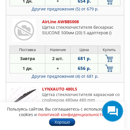
654 р.
1 дн.
+
Другие предложения (5)
от 679 р.
AirLine AWBBS008
Щетка стеклоочистителя бескаркас
SILICONE 500мм (20) 5 адаптеров ()
Поставка
Наличие
Цена
Купить
681 р.
Завтра
2 шт.
656 р.
1 дн.
+
Другие предложения (4)
от 681 р.
LYNXAUTO 480LS
Щетка стеклоочистителя каркасная со
спойлером 480мм 480 mm
Пользуясь сайтом, Вы соглашаетесь с использованием
cookies и
политикой конфиденциальности
.
Поставка
Наличие
Цена
Купить
Хорошо
683 р.
Завтра
1 шт.