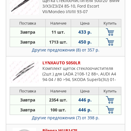
Щетка стеклоочистителя 500/20' BMW
3/X3/Z3/Z4 85-10, Ford Escort
VII/Mondeo I/II/III 93-07
Поставка
Наличие
Цена
Купить
433 р.
Завтра
11 шт.
450 р.
Завтра
1713 шт.
Другие предложения (8)
от 357 р.
LYNXAUTO 5050LR
Комплект щеток стеклоочистителя
(2шт.) для LADA 2108-12 88>, AUDI A4
94-04 / 80 >94, SKODA Superb(3U) 01-
08, VW Passat 91-05 / Transporter IV 90-
03, NISSAN Maxima(A32) 95-00, Renault
Поставка
Наличие
Цена
Купить
Clio II 98> / Duster 10> / Logan I 04> /
446 р.
Завтра
2354 шт.
Sandero I 08> / Kangoo I 97>
446 р.
Завтра
100 шт.
Другие предложения (7)
от 398 р.
Pilenga WUP1475