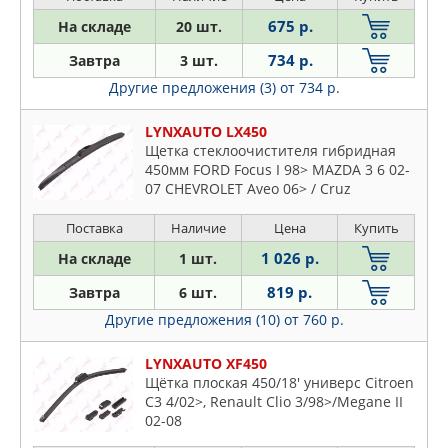
675 р.
На складе
20 шт.
734 р.
Завтра
3 шт.
Другие предложения (3)
от 734 р.
LYNXAUTO LX450
Щетка стеклоочистителя гибридная
450мм FORD Focus I 98> MAZDA 3 6 02-
07 CHEVROLET Aveo 06> / Cruz
Поставка
Наличие
Цена
Купить
1 026 р.
На складе
1 шт.
819 р.
Завтра
6 шт.
Другие предложения (10)
от 760 р.
LYNXAUTO XF450
Щётка плоская 450/18' универс Citroen
C3 4/02>, Renault Clio 3/98>/Megane II
02-08