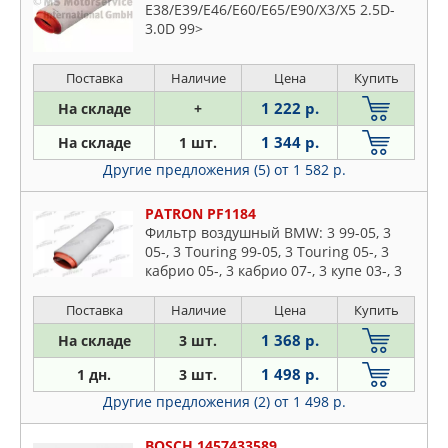
E38/E39/E46/E60/E65/E90/X3/X5 2.5D-
3.0D 99>
Поставка
Наличие
Цена
Купить
1 222 р.
На складе
+
1 344 р.
На складе
1 шт.
Другие предложения (5)
от 1 582 р.
PATRON PF1184
Фильтр воздушный BMW: 3 99-05, 3
05-, 3 Touring 99-05, 3 Touring 05-, 3
кабрио 05-, 3 кабрио 07-, 3 купе 03-, 3
купе 06-, 5 98-03, 5 03-, 5 Touring 98-04
Поставка
Наличие
Цена
Купить
1 368 р.
На складе
3 шт.
1 498 р.
1 дн.
3 шт.
Другие предложения (2)
от 1 498 р.
BOSCH 1457433589