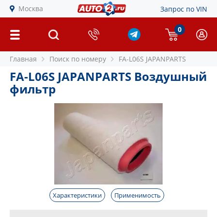
Москва
Запрос по VIN
0
Главная
Поиск по номеру
FA-L06S JAPANPARTS
FA-L06S JAPANPARTS Воздушный
фильтр
Характеристики
Применимость