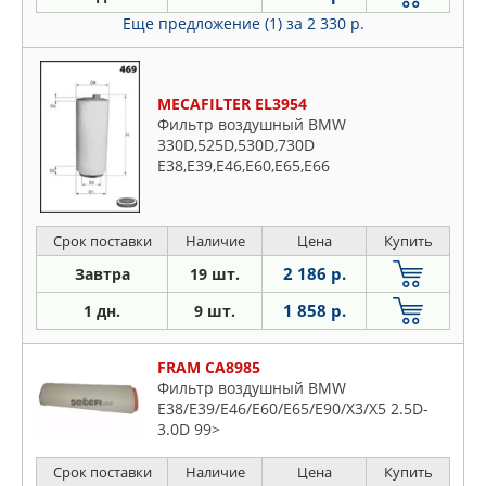
Еще предложение (1)
за 2 330 р.
MECAFILTER EL3954
Фильтр воздушный BMW
330D,525D,530D,730D
E38,E39,E46,E60,E65,E66
Срок поставки
Наличие
Цена
Купить
2 186 р.
Завтра
19 шт.
1 858 р.
1 дн.
9 шт.
FRAM CA8985
Фильтр воздушный BMW
E38/E39/E46/E60/E65/E90/X3/X5 2.5D-
3.0D 99>
Срок поставки
Наличие
Цена
Купить