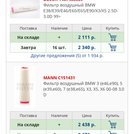
Фильтр воздушный BMW
E38/E39/E46/E60/E65/E90/X3/X5 2.5D-
3.0D 99>
Поставка
Наличие
Цена
Купить
2 111 р.
На складе
+
2 340 р.
Завтра
16 шт.
Другие предложения (5)
от 1 934 р.
MANN C151431
Фильтр воздушный BMW 3 (e46,e90), 5
(e39,e60), 7 (e38,e65), X3, X5, X6 00-08 3,0
D
Поставка
Наличие
Цена
Купить
2 438 р.
На складе
+