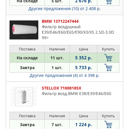
2 676 р.
На складе
5 шт.
Другие предложения (10)
от 2 408 р.
BMW 13712247444
Фильтр воздушный
E39/E46/E60/E65/E90/X3/X5 2.5D-3.0D
99>
Поставка
Наличие
Цена
Купить
5 352 р.
На складе
11 шт.
5 733 р.
Завтра
1 шт.
Другие предложения (4)
от 4 398 р.
STELLOX 7100818SX
Фильтр возд.BMW E38/E39/E46/E60
Поставка
Наличие
Цена
Купить
1 224 р.
Завтра
7 шт.