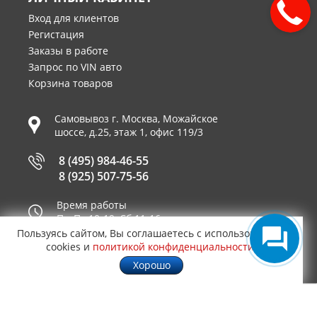
Вход для клиентов
Регистация
Заказы в работе
Запрос по VIN авто
Корзина товаров
Самовывоз г.
Москва
,
Можайское
шоссе, д.25, этаж 1, офис 119/3
8 (495) 984-46-55
8 (925) 507-75-56
Время работы
Пн-Пт 10-19, Сб 11-16
Пользуясь сайтом, Вы соглашаетесь с использованием
Принимаем к оплате
cookies и
политикой конфиденциальности
.
Хорошо
© 2003—2026
AUTO2.RU™ интернет магазин
0,2461
запчастей для иномарок в Москве
.