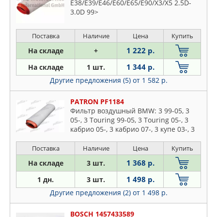
E38/E39/E46/E60/E65/E90/X3/X5 2.5D-
3.0D 99>
Поставка
Наличие
Цена
Купить
1 222 р.
На складе
+
1 344 р.
На складе
1 шт.
Другие предложения (5)
от 1 582 р.
PATRON PF1184
Фильтр воздушный BMW: 3 99-05, 3
05-, 3 Touring 99-05, 3 Touring 05-, 3
кабрио 05-, 3 кабрио 07-, 3 купе 03-, 3
купе 06-, 5 98-03, 5 03-, 5 Touring 98-04
Поставка
Наличие
Цена
Купить
1 368 р.
На складе
3 шт.
1 498 р.
1 дн.
3 шт.
Другие предложения (2)
от 1 498 р.
BOSCH 1457433589