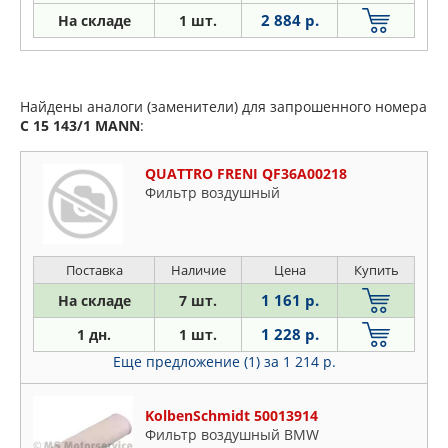
2 884 р.
На складе
1 шт.
Найдены аналоги (заменители) для запрошенного номера
C 15 143/1
MANN
:
QUATTRO FRENI QF36A00218
Фильтр воздушный
Поставка
Наличие
Цена
Купить
1 161 р.
На складе
7 шт.
1 228 р.
1 дн.
1 шт.
Еще предложение (1)
за 1 214 р.
KolbenSchmidt 50013914
Фильтр воздушный BMW