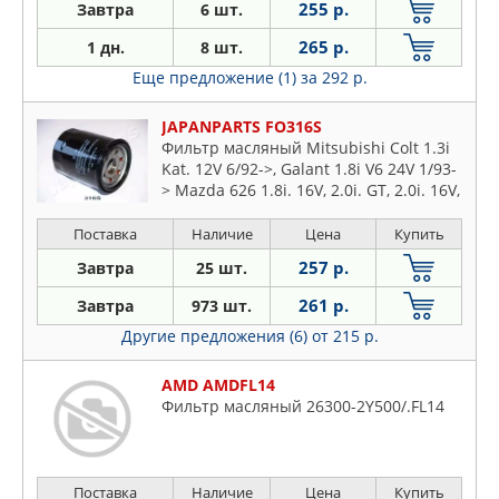
255 р.
Завтра
6 шт.
265 р.
1 дн.
8 шт.
Еще предложение (1)
за 292 р.
JAPANPARTS FO316S
Фильтр масляный Mitsubishi Colt 1.3i
Kat. 12V 6/92->, Galant 1.8i V6 24V 1/93-
> Mazda 626 1.8i. 16V, 2.0i. GT, 2.0i. 16V,
929 3.0i. V6
Поставка
Наличие
Цена
Купить
257 р.
Завтра
25 шт.
261 р.
Завтра
973 шт.
Другие предложения (6)
от 215 р.
AMD AMDFL14
Фильтр масляный 26300-2Y500/.FL14
Поставка
Наличие
Цена
Купить