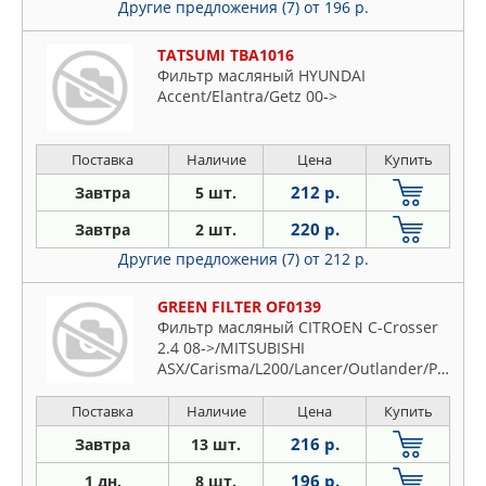
Другие предложения (7)
от 196 р.
TATSUMI TBA1016
Фильтр масляный HYUNDAI
Accent/Elantra/Getz 00->
Поставка
Наличие
Цена
Купить
212 р.
Завтра
5 шт.
220 р.
Завтра
2 шт.
Другие предложения (7)
от 212 р.
GREEN FILTER OF0139
Фильтр масляный CITROEN C-Crosser
2.4 08->/MITSUBISHI
ASX/Carisma/L200/Lancer/Outlander/Pajero
Maxima/Pathfinder/Patrol
Поставка
Наличие
Цена
Купить
216 р.
Завтра
13 шт.
196 р.
1 дн.
8 шт.