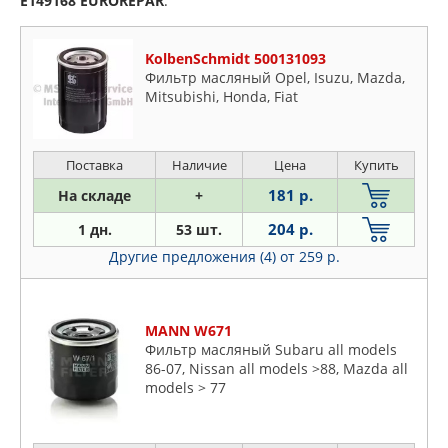
E149168
EUROREPAR
:
KolbenSchmidt 500131093
Фильтр масляный Opel, Isuzu, Mazda,
Mitsubishi, Honda, Fiat
Поставка
Наличие
Цена
Купить
181 р.
На складе
+
204 р.
1 дн.
53 шт.
Другие предложения (4)
от 259 р.
MANN W671
Фильтр масляный Subaru all models
86-07, Nissan all models >88, Mazda all
models > 77