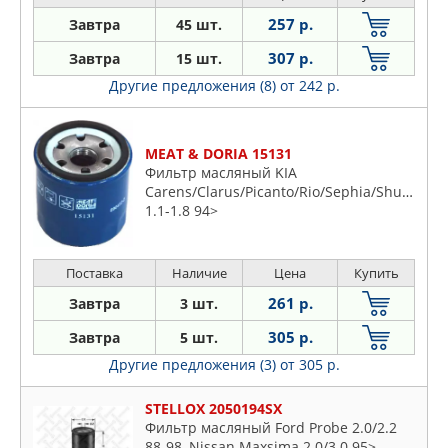
257 р.
Завтра
45 шт.
307 р.
Завтра
15 шт.
Другие предложения (8)
от 242 р.
MEAT & DORIA 15131
Фильтр масляный KIA
Carens/Clarus/Picanto/Rio/Sephia/Shuma
1.1-1.8 94>
Поставка
Наличие
Цена
Купить
261 р.
Завтра
3 шт.
305 р.
Завтра
5 шт.
Другие предложения (3)
от 305 р.
STELLOX 2050194SX
Фильтр масляный Ford Probe 2.0/2.2
88-98, Nissan Maxsima 2.0/3.0 95>