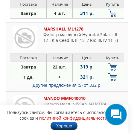
Поставка
Наличие
Цена
Купить
311 р.
Завтра
4 шт.
MARSHALL ML1278
Фильтр масляный Hyundai Solaris II
17-, Kia Ceed II, III 15- / Rio III, IV 11- ()
Поставка
Наличие
Цена
Купить
319 р.
Завтра
22 шт.
321 р.
1 дн.
+
Другие предложения (5)
от 332 р.
MANDO MMF040010
Фильтр масл. NISSAN (ALMERA
II(N16)1.5,1.8,JUKE (F15)1.6,PRIMERA
Пользуясь сайтом, Вы соглашаетесь с использованием
(P12),MA
cookies и
политикой конфиденциальности
.
Хорошо
Поставка
Наличие
Цена
Купить