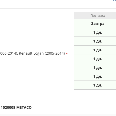
Поставка
Завтра
1 дн.
1
дн.
1
дн.
006-2014), Renault Logan (2005-2014)
»
1
дн.
1
дн.
1
дн.
1
дн.
а
1020008
METACO
: