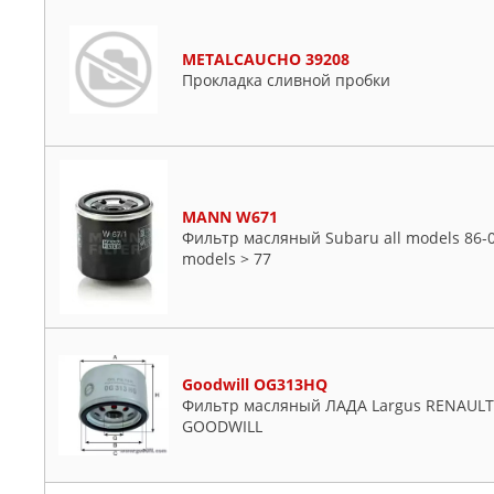
METALCAUCHO 39208
Прокладка сливной пробки
MANN W671
Фильтр масляный Subaru all models 86-07
models > 77
Goodwill OG313HQ
Фильтр масляный ЛАДА Largus RENAULT L
GOODWILL