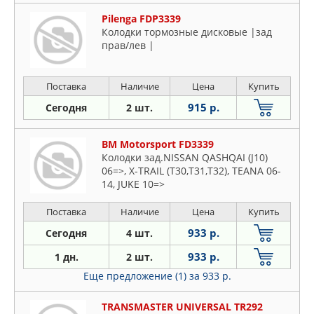
Pilenga FDP3339
Колодки тормозные дисковые |зад
прав/лев |
Поставка
Наличие
Цена
Купить
915 р.
Сегодня
2 шт.
BM Motorsport FD3339
Колодки зад.NISSAN QASHQAI (J10)
06=>, X-TRAIL (T30,T31,T32), TEANA 06-
14, JUKE 10=>
Поставка
Наличие
Цена
Купить
933 р.
Сегодня
4 шт.
933 р.
1 дн.
2 шт.
Еще предложение (1)
за 933 р.
TRANSMASTER UNIVERSAL TR292