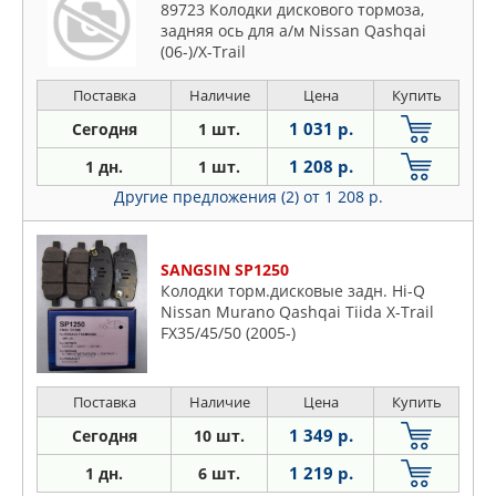
89723 Колодки дискового тормоза,
задняя ось для а/м Nissan Qashqai
(06-)/X-Trail
Поставка
Наличие
Цена
Купить
1 031 р.
Сегодня
1 шт.
1 208 р.
1 дн.
1 шт.
Другие предложения (2)
от 1 208 р.
SANGSIN SP1250
Колодки торм.дисковые задн. Hi-Q
Nissan Murano Qashqai Tiida X-Trail
FX35/45/50 (2005-)
Поставка
Наличие
Цена
Купить
1 349 р.
Сегодня
10 шт.
1 219 р.
1 дн.
6 шт.