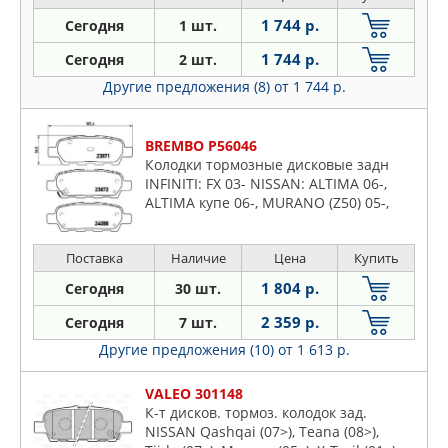
1 744 р.
Сегодня
1 шт.
1 744 р.
Сегодня
2 шт.
Другие предложения (8)
от 1 744 р.
BREMBO P56046
Колодки тормозные дисковые задн
INFINITI: FX 03- NISSAN: ALTIMA 06-,
ALTIMA купе 06-, MURANO (Z50) 05-,
QASHQAI (J10, JJ10) 07-, X-TRAIL (T30)
01-, X-TRAIL (T31) 07- RENA
Поставка
Наличие
Цена
Купить
1 804 р.
Сегодня
30 шт.
2 359 р.
Сегодня
7 шт.
Другие предложения (10)
от 1 613 р.
VALEO 301148
К-т дисков. тормоз. колодок зад.
NISSAN Qashqai (07>), Teana (08>),