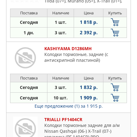
Tiida (07>), Murano (05>), X-Trail (01>),
RENAULT Koleos (08>), INFINITY FX35,
FX45 (03>)
Поставка
Наличие
Цена
Купить
1 818 р.
Сегодня
1 шт.
2 392 р.
1 дн.
3 шт.
KASHIYAMA D1286MH
Колодки тормозные, задние (с
антискрипной пластиной)
Поставка
Наличие
Цена
Купить
1 832 р.
Сегодня
3 шт.
1 909 р.
Сегодня
10 шт.
Еще предложение (1)
за 1 915 р.
TRIALLI PF1404CR
Колодки тормозные задние для а/м
Nissan Qashqai (06-) X-Trail (07-)
керамика (PF 1404CR) PRO