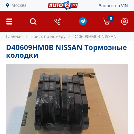
Москва
Запрос по VIN
0
Главная
Поиск по номеру
D40609HM0B NISSAN
D40609HM0B NISSAN Тормозные
колодки