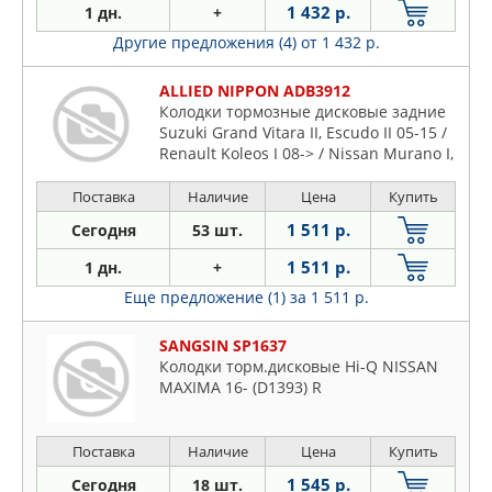
1 432 р.
1 дн.
+
Другие предложения (4)
от 1 432 р.
ALLIED NIPPON ADB3912
Колодки тормозные дисковые задние
Suzuki Grand Vitara II, Escudo II 05-15 /
Renault Koleos I 08-> / Nissan Murano I,
II, III 14->, Qashqai 07-13, X-Trail (T30,
T31, T32) 13-> /
Поставка
Наличие
Цена
Купить
1 511 р.
Сегодня
53 шт.
1 511 р.
1 дн.
+
Еще предложение (1)
за 1 511 р.
SANGSIN SP1637
Колодки торм.дисковые Hi-Q NISSAN
MAXIMA 16- (D1393) R
Поставка
Наличие
Цена
Купить
1 545 р.
Сегодня
18 шт.