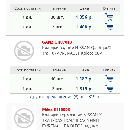
Срок поставки
Наличие
Цена
Купить
1 056 р.
1 дн.
30 шт.
1 408 р.
1 дн.
2 шт.
GANZ GIJ07013
Колодки задние NISSAN Qashqai/X-
Trail 07->/RENAULT Koleos 08->
Срок поставки
Наличие
Цена
Купить
1 187 р.
1 дн.
10 шт.
1 319 р.
1 дн.
2 шт.
Другие предложения (3)
от 1 319 р.
Miles E110008
Колодки тормозные NISSAN X-
TRAIL/QASHQAI/TIIDA/INFINITI
FX/RENAULT KOLEOS задние