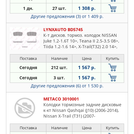
1 308 р.
1 дн.
27 шт.
Другие предложения (3)
от 1 409 р.
LYNXAUTO BD5745
К-т дисков. тормоз. колодок NISSAN
Juke 1.2-1.6T 10>, Teana II 2.5-3.5 08>,
Tiida 1.2-1.6 14>, X-Trail(T32) 2.0 14>,
Cube(Z12) 1.5D-1.6 10>
Поставка
Наличие
Цена
Купить
1 567 р.
Сегодня
212 шт.
1 567 р.
Сегодня
3 шт.
Другие предложения (6)
от 1 530 р.
METACO 3010001
Колодки тормозные задние дисковые
к-кт Nissan Qashqai (J10) (2006-2014),
Nissan X-Trail (T31) (2007-
Поставка
Наличие
Цена
Купить