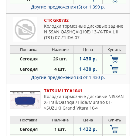
Другие предложения (5)
от 1 399 р.
CTR GK0732
Колодки тормозные дисковые задние
NISSAN QASHQAI(J10E) 13-/X-TRAIL II
(T31) 07-/TIIDA 07-
Поставка
Наличие
Цена
Купить
1 430 р.
Сегодня
26 шт.
1 430 р.
Сегодня
4 шт.
Другие предложения (8)
от 1 430 р.
TATSUMI TCA1041
Колодки тормозные дисковые NISSAN
X-Trail/Qashqai/Tiida/Murano 01-
>SUZUKI Grand Vitara 10->
Поставка
Наличие
Цена
Купить
1 432 р.
Сегодня
1 шт.