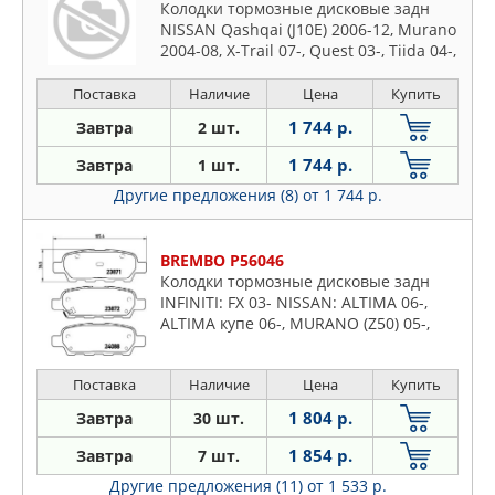
Колодки тормозные дисковые задн
NISSAN Qashqai (J10E) 2006-12, Murano
2004-08, X-Trail 07-, Quest 03-, Tiida 04-,
SUZUKI Grand Vitara 2008-, INFINITI EX
2010-, G37 2008-, M30d
Поставка
Наличие
Цена
Купить
1 744 р.
Завтра
2 шт.
1 744 р.
Завтра
1 шт.
Другие предложения (8)
от 1 744 р.
BREMBO P56046
Колодки тормозные дисковые задн
INFINITI: FX 03- NISSAN: ALTIMA 06-,
ALTIMA купе 06-, MURANO (Z50) 05-,
QASHQAI (J10, JJ10) 07-, X-TRAIL (T30)
01-, X-TRAIL (T31) 07- RENA
Поставка
Наличие
Цена
Купить
1 804 р.
Завтра
30 шт.
1 854 р.
Завтра
7 шт.
Другие предложения (11)
от 1 533 р.