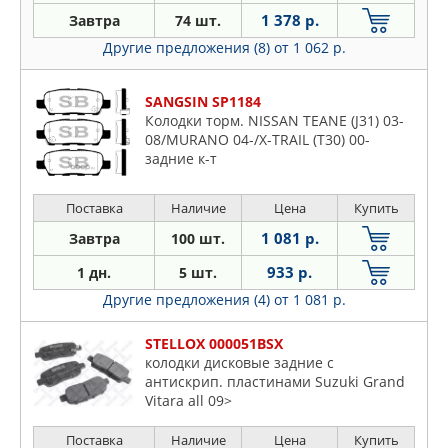
1 378 р.
Завтра
74 шт.
Другие предложения (8)
от 1 062 р.
SANGSIN SP1184
Колодки торм. NISSAN TEANE (J31) 03-
08/MURANO 04-/X-TRAIL (T30) 00-
задние к-т
Поставка
Наличие
Цена
Купить
1 081 р.
Завтра
100 шт.
933 р.
1 дн.
5 шт.
Другие предложения (4)
от 1 081 р.
STELLOX 000051BSX
колодки дисковые задние с
антискрип. пластинами Suzuki Grand
Vitara all 09>
Поставка
Наличие
Цена
Купить