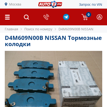
Москва
Запрос по VIN
0
Главная
Поиск по номеру
D4M609N00B NISSAN
D4M609N00B NISSAN Тормозные
колодки