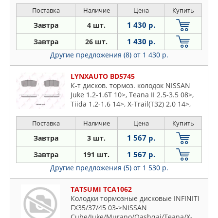
Поставка
Наличие
Цена
Купить
1 430 р.
Завтра
4 шт.
1 430 р.
Завтра
26 шт.
Другие предложения (8)
от 1 430 р.
LYNXAUTO BD5745
К-т дисков. тормоз. колодок NISSAN
Juke 1.2-1.6T 10>, Teana II 2.5-3.5 08>,
Tiida 1.2-1.6 14>, X-Trail(T32) 2.0 14>,
Cube(Z12) 1.5D-1.6 10>
Поставка
Наличие
Цена
Купить
1 567 р.
Завтра
3 шт.
1 567 р.
Завтра
191 шт.
Другие предложения (5)
от 1 530 р.
TATSUMI TCA1062
Колодки тормозные дисковые INFINITI
FX35/37/45 03->NISSAN
Cube/Juke/Murano/Qashqai/Teana/X-