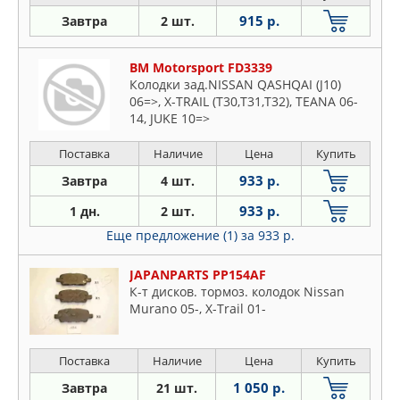
915 р.
Завтра
2 шт.
BM Motorsport FD3339
Колодки зад.NISSAN QASHQAI (J10)
06=>, X-TRAIL (T30,T31,T32), TEANA 06-
14, JUKE 10=>
Поставка
Наличие
Цена
Купить
933 р.
Завтра
4 шт.
933 р.
1 дн.
2 шт.
Еще предложение (1)
за 933 р.
JAPANPARTS PP154AF
К-т дисков. тормоз. колодок Nissan
Murano 05-, X-Trail 01-
Поставка
Наличие
Цена
Купить
1 050 р.
Завтра
21 шт.