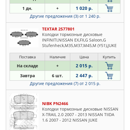
1 020 р.
1 дн.
+
Другие предложения (3)
от 1 240 р.
TEXTAR 2577801
Колодки тормозные дисковые
INFINITI,NISSAN EX,FX,G Saloon,G
Stufenheck,M35,M37,M45,M (Y51),JUKE
(F15),LEAF
Поставка
Наличие
Цена
Купить
2 015 р.
На складе
+
2 447 р.
Завтра
6 шт.
Другие предложения (7)
от 2 015 р.
NIBK PN2466
Колодки тормозные дисковые NISSAN
X-TRAIL 2.0 2007 - 2013 NISSAN TIIDA
1.6 2007 - 2012 NISSAN JUKE