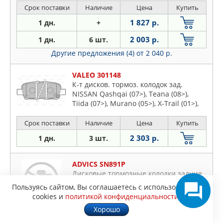
Vitara 05- R
Срок поставки
Наличие
Цена
Купить
1 827 р.
1 дн.
+
2 003 р.
1 дн.
6 шт.
Другие предложения (4)
от 2 040 р.
VALEO 301148
К-т дисков. тормоз. колодок зад.
NISSAN Qashqai (07>), Teana (08>),
Tiida (07>), Murano (05>), X-Trail (01>),
RENAULT Koleos (08>), INFINITY FX35,
FX45 (03>)
Срок поставки
Наличие
Цена
Купить
2 303 р.
1 дн.
3 шт.
ADVICS SN891P
Дисковые тормозные колодки задние
Пользуясь сайтом, Вы соглашаетесь с использованием
cookies и
политикой конфиденциальности
.
Хорошо
Срок поставки
Наличие
Цена
Купить