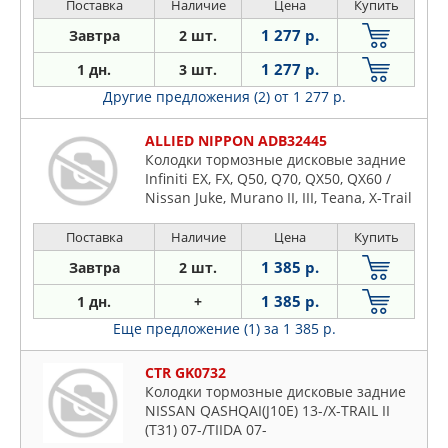
Поставка
Наличие
Цена
Купить
1 277 р.
Завтра
2 шт.
1 277 р.
1 дн.
3 шт.
Другие предложения (2)
от 1 277 р.
ALLIED NIPPON ADB32445
Колодки тормозные дисковые задние
Infiniti EX, FX, Q50, Q70, QX50, QX60 /
Nissan Juke, Murano II, III, Teana, X-Trail
13-> / Suzuki Grand Vitara II 05-15
Поставка
Наличие
Цена
Купить
1 385 р.
Завтра
2 шт.
1 385 р.
1 дн.
+
Еще предложение (1)
за 1 385 р.
CTR GK0732
Колодки тормозные дисковые задние
NISSAN QASHQAI(J10E) 13-/X-TRAIL II
(T31) 07-/TIIDA 07-