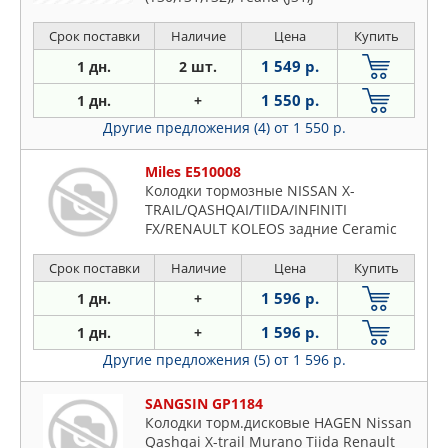
Срок поставки
Наличие
Цена
Купить
1 549 р.
1 дн.
2 шт.
1 550 р.
1 дн.
+
Другие предложения (4)
от 1 550 р.
Miles E510008
Колодки тормозные NISSAN X-
TRAIL/QASHQAI/TIIDA/INFINITI
FX/RENAULT KOLEOS задние Ceramic
Срок поставки
Наличие
Цена
Купить
1 596 р.
1 дн.
+
1 596 р.
1 дн.
+
Другие предложения (5)
от 1 596 р.
SANGSIN GP1184
Колодки торм.дисковые HAGEN Nissan
Qashqai X-trail Murano Tiida Renault