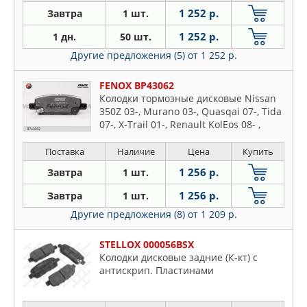
1 252 р.
Завтра
1 шт.
1 252 р.
1 дн.
50 шт.
Другие предложения (5)
от 1 252 р.
FENOX BP43062
Колодки тормозные дисковые Nissan
350Z 03-, Murano 03-, Quasqai 07-, Tida
07-, X-Trail 01-, Renault KolEos 08- ,
Suzuki Grand Vitara II 09- задние
Поставка
Наличие
Цена
Купить
1 256 р.
Завтра
1 шт.
1 256 р.
Завтра
1 шт.
Другие предложения (8)
от 1 209 р.
STELLOX 000056BSX
Колодки дисковые задние (К-кт) с
антискрип. Пластинами