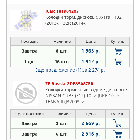
ICER 181901203
Колодки торм. дисковые X-Trail T32
(2013-) T32R (2014-)
Поставка
Наличие
Цена
Купить
1 965 р.
Завтра
8 шт.
1 912 р.
1 дн.
16 шт.
Еще предложение (1)
за 2 274 р.
ZF Russia GDB3508ZFR
Колодки тормозные задние дисковые
NISSAN CUBE (Z12) 10 -> JUKE 10 ->
TEANA II (J32) 08 ->
Срок поставки
Наличие
Цена
Купить
2 669 р.
Завтра
3 шт.
2 916 р.
Завтра
6 шт.