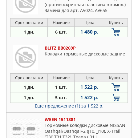
(противоскрипная пластина в компл.)
Замена для арт. AV024, AV655
Срок поставки
Наличие
Цена
Купить
1 480 р.
1 дн.
6 шт.
BLITZ BB0269P
Колодки тормозные дисковые задние
Срок поставки
Наличие
Цена
Купить
1 522 р.
1 дн.
1 шт.
1 522 р.
1 дн.
5 шт.
Еще предложение (1)
за 1 522 р.
WEEN 1511381
Тормозные колодки дисковые NISSAN
Qashqai/Qashqai+2 (J10, JJ10), X-Trail
(T30,T31,T32), Teana (J31,J