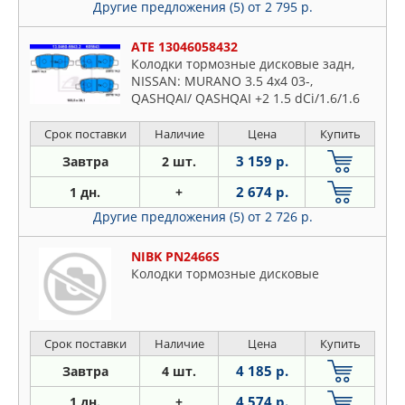
Другие предложения (5)
от 2 795 р.
ATE 13046058432
Колодки тормозные дисковые задн,
NISSAN: MURANO 3.5 4x4 03-,
QASHQAI/ QASHQAI +2 1.5 dCi/1.6/1.6
dCi/1.6 dCi 4WD/2.0/2.0 dCi/2.0 dCi
4WD/2.0 4WD 07-, TEANA I 2.0/2.3/3.5
Срок поставки
Наличие
Цена
Купить
03-08
3 159 р.
Завтра
2 шт.
2 674 р.
1 дн.
+
Другие предложения (5)
от 2 726 р.
NIBK PN2466S
Колодки тормозные дисковые
Срок поставки
Наличие
Цена
Купить
4 185 р.
Завтра
4 шт.
4 574 р.
1 дн.
+